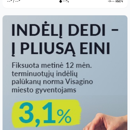
--° / --°
--%
-- км/ч