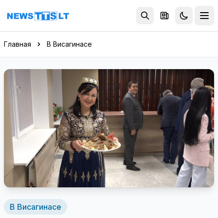
Перейти к содержимому
Главная
В Висагинасе
В Висагинасе