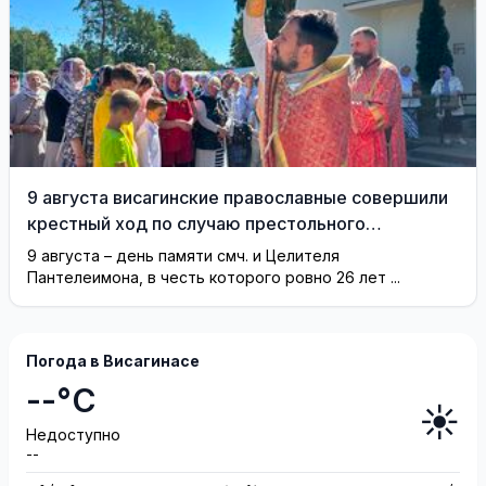
9 августа висагинские православные совершили
крестный ход по случаю престольного
праздника (фотогалерея)
9 августа – день памяти смч. и Целителя
Пантелеимона, в честь которого ровно 26 лет ...
Погода в Висагинасе
--°C
☀️
Недоступно
--