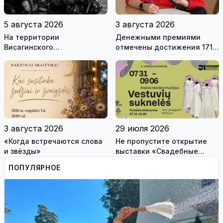
5 августа 2026
3 августа 2026
На территории
Денежными премиями
Висагинского
отмечены достижения 171
самоуправления пройдут
висагинского школьника и
международные
трех педагогов
антитеррористические
учения «Baltic Shadow»
3 августа 2026
29 июля 2026
«Когда встречаются слова
Не пропустите открытие
и звёзды»
выставки «Свадебные
платья» и лекцию историка
ПОПУЛЯРНОЕ
моды Александра
Васильева!