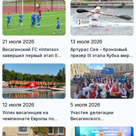
медалью “Герой
нематериального
Венесуэлы”
культурного наследия
Литвы
21 июля 2026
13 июля 2026
Висагинский FC «Interas»
Артурас Сея – бронзовый
завершил первый этап II
призер III этапа Кубка мира
лиги Литвы по футболу с
в Канаде
хорошим результатом
12 июля 2026
5 июля 2026
Успех висагинцев на
Участие делегации
чемпионате Европы по
Висагинского
гребле на лодках-драконах
самоуправления в шествии
Праздника песни