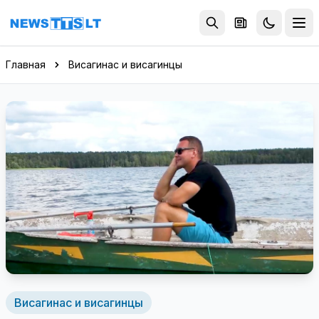
Перейти к содержимому
Главная
Висагинас и висагинцы
Висагинас и висагинцы