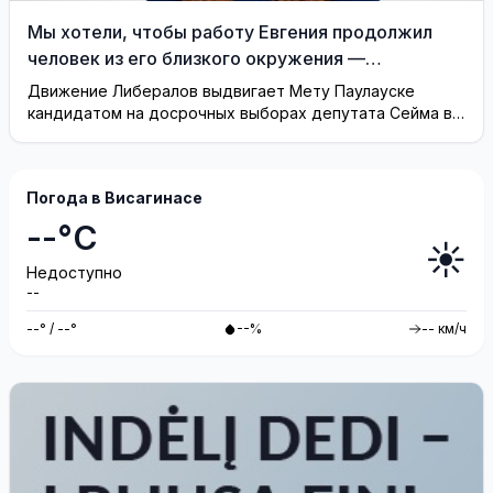
Мы хотели, чтобы работу Евгения продолжил
человек из его близкого окружения —
Висагинское отделение Либерального движения
Движение Либералов выдвигает Мету Паулауске
кандидатом на досрочных выборах депутата Сейма в
одномандатном округе Северная ...
Погода в Висагинасе
--°C
☀️
Недоступно
--
--° / --°
--%
-- км/ч