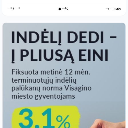
--° / --°
--%
-- км/ч