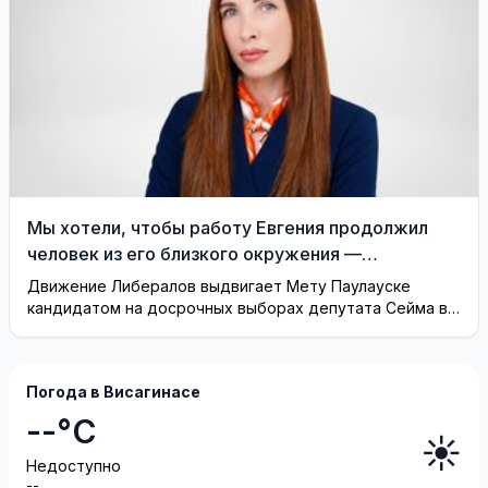
Мы хотели, чтобы работу Евгения продолжил
человек из его близкого окружения —
Висагинское отделение Либерального движения
Движение Либералов выдвигает Мету Паулауске
кандидатом на досрочных выборах депутата Сейма в
одномандатном округе Северная ...
Погода в Висагинасе
--°C
☀️
Недоступно
--