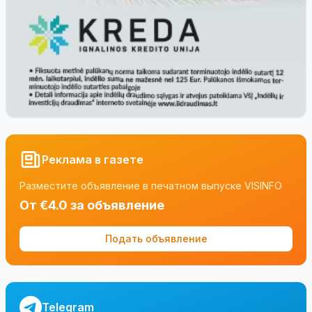
Реклама в газете
Разместите объявление в печатном выпуске VISINFO
От €4.0 за объявление
Подать объявление
Telegram