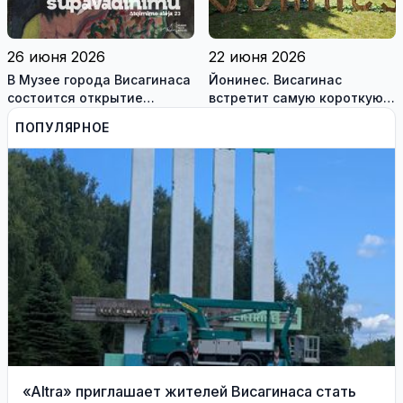
26 июня 2026
22 июня 2026
В Музее города Висагинаса
Йонинес. Висагинас
состоится открытие
встретит самую короткую
персональной выставки
ночь 23 июня
ПОПУЛЯРНОЕ
художника Андрюса
Бурсоваса «su pavadinimu»
«Altra» приглашает жителей Висагинаса стать