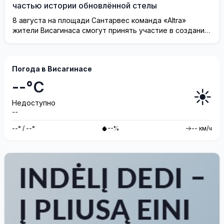
частью истории обновлённой стелы
8 августа на площади Сантарвес команда «Altra»
жители Висагинаса смогут принять участие в создании
инсталляции
Погода в Висагинасе
--°C
☀️
Недоступно
--
--° / --°
--%
-- км/ч