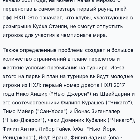
начало 2021 года, на момент начала мирового
первенства в самом разгаре первый раунд плей-
офф НХЛ. Это означает, что клубы, участвующие в
розыгрыше Кубка Стэнли, не смогут отпустить
игроков для участия в чемпионате мира.
Также определенные проблемы создает и большое
количество ограничений в плане перелетов и
жесткие условия пребывания на турнире. Из-за
этого на первый план на турнире выйдут молодые
игроки из НХЛ: первый номер драфта НХЛ 2017
года Нико Хишир ("Нью-Джерси") из Швейцарии и
его соотечественники Филипп Курашев ("Чикаго"),
Тимо Майер ("Сан-Хосе") и Йонас Зигенталер
("Нью-Джерси"), чехи Доминик Кубалик ("Чикаго"),
Филип Хитил, Либор Гайек (оба -"Нью-Йорк
Рейнджерс"), Якуб Врана, Филип Задина (оба -