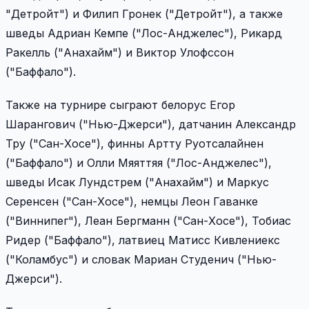
"Детройт") и Филип Гронек ("Детройт"), а также
шведы Адриан Кемпе ("Лос-Анджелес"), Рикард
Ракелль ("Анахайм") и Виктор Улофссон
("Баффало").
Также на турнире сыграют белорус Егор
Шарангович ("Нью-Джерси"), датчанин Александр
Тру ("Сан-Хосе"), финны Артту Руотсалайнен
("Баффало") и Олли Мяяттяя ("Лос-Анджелес"),
шведы Исак Лундстрем ("Анахайм") и Маркус
Серенсен ("Сан-Хосе"), немцы Леон Гаванке
("Виннипег"), Леан Бергманн ("Сан-Хосе"), Тобиас
Ридер ("Баффало"), латвиец Матисс Кивлениекс
("Коламбус") и словак Мариан Студенич ("Нью-
Джерси").