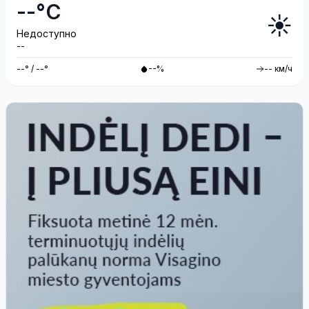
--°C
☀️
Недоступно
--
--° / --°
--%
-- км/ч