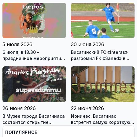
небес»
танца с Антоном
Овчинниковым
5 июля 2026
30 июня 2026
6 июля, в 18.30 -
Висагинский FC «Interas»
праздничное мероприятие
разгромил FK «Saned» в
в ВКЦ Драугисте
Йонишкисе - 4:0
26 июня 2026
22 июня 2026
В Музее города Висагинаса
Йонинес. Висагинас
состоится открытие
встретит самую короткую
персональной выставки
ночь 23 июня
ПОПУЛЯРНОЕ
художника Андрюса