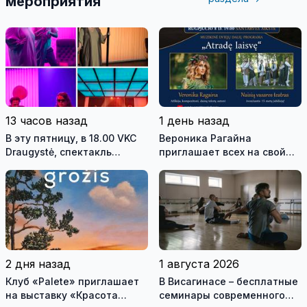
мероприятия
13 часов назад
1 день назад
В эту пятницу, в 18.00 VKC
Вероника Рагайна
Draugystė, спектакль
приглашает всех на свой
Вильнюсского старого
концерт, который
театра - Михаил Дурненков
состоится в субботу на
«Дива» реж. Тадас
главной сцене городского
Монтримас
праздника
2 дня назад
1 августа 2026
Клуб «Palete» приглашает
В Висагинасе – бесплатные
на выставку «Красота
семинары современного