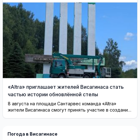
Бурсоваса «su pavadinimu»
«Altra» приглашает жителей Висагинаса стать
частью истории обновлённой стелы
8 августа на площади Сантарвес команда «Altra»
жители Висагинаса смогут принять участие в создании
инсталляции
Погода в Висагинасе