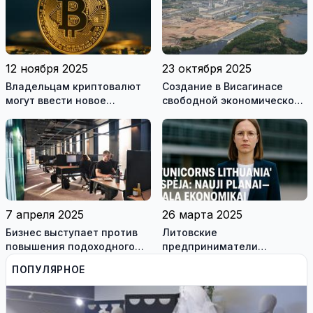
12 ноября 2025
23 октября 2025
Владельцам криптовалют
Создание в Висагинасе
могут ввести новое
свободной экономической
требование - обязанность
зоны (СЭЗ) - может не
декларировать свои
состояться
цифровые активы
7 апреля 2025
26 марта 2025
Бизнес выступает против
Литовские
повышения подоходного
предприниматели
налога: названы 5 причин
предупреждают: новые
ПОПУЛЯРНОЕ
планы правящих –
реальный ущерб экономике
Литвы