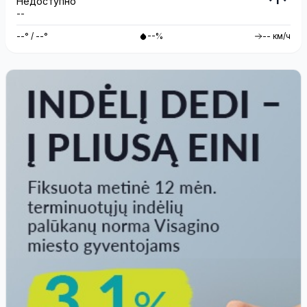
Недоступно
--
--° / --°
--%
-- км/ч