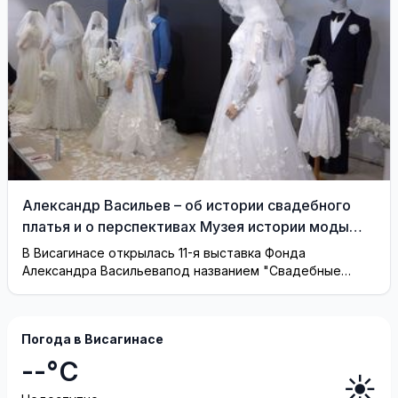
Александр Васильев – об истории свадебного
платья и о перспективах Музея истории моды
(видео)
В Висагинасе открылась 11-я выставка Фонда
Александра Васильевапод названием "Свадебные
платья"
Погода в Висагинасе
--°C
☀️