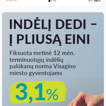
--° / --°
--%
-- км/ч