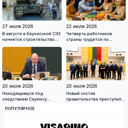
27 июля 2026
22 июля 2026
В августе в Каунасской СЭЗ
Четверть работников
начнется строительство
страны трудятся по
завода по сборке немецких
коллективным договорам:
танков Leopard
это выгодно и
сотрудникам, и
работодателям
20 июля 2026
20 июля 2026
Находящемуся под
Новый состав
следствием Саулюсу
правительства приступил к
Сквернялису временно
работе
ПОПУЛЯРНОЕ
разрешили выехать за
границу