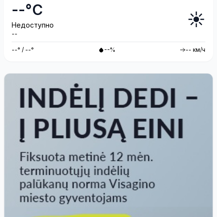
--°C
☀️
Недоступно
--
--° / --°
--%
-- км/ч