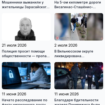
Мошенники выманили у
На 5-ом километре дороги
жительницы Зарасайского
Висагинас–Сташёнис–
района почти 20 тысяч
Римше, в перевернувшейся
евро
машине, наден мертвый
мужчина
21 июля 2026
2 июля 2026
Полиция просит помощи
В Вильнюсском округе
общественности — пропал
ликвидирована
житель Игналинского
вооружённая преступная
района
группа
11 июня 2026
11 июня 2026
Начато расследование по
Благодаря бдительности
факту незаконного доступа
жителя Паневежиса были