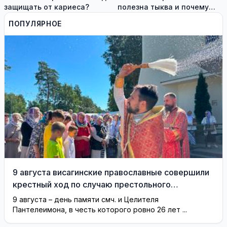
защищать от кариеса?
полезна тыква и почему
стоит добавить её в рацион
ПОПУЛЯРНОЕ
9 августа висагинские православные совершили
крестный ход по случаю престольного
праздника (фотогалерея)
9 августа – день памяти смч. и Целителя
Пантелеимона, в честь которого ровно 26 лет ...