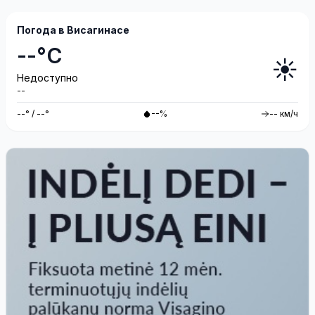
Погода в Висагинасе
--°C
☀️
Недоступно
--
--° / --°
--%
-- км/ч