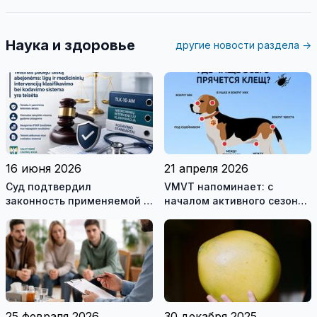
Наука и здоровье
другие новости раздела →
16 июня 2026
21 апреля 2026
Cуд подтвердил
VMVT напоминает: с
законность применяемой в
началом активного сезона
Литве Австралийской
клещей позаботьтесь о
системы классификации
защите животных
болезней и нарушений
здоровья
25 февраля 2026
30 декабря 2025