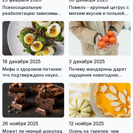
Психосоциальную
Помело - крупный цитрус с
реабилитацию зависимым
мягким вкусом и пользой
могут оказывать только
для здоровья
лицензированные
учреждения
16 декабря 2025
3 декабря 2025
Мифы о здоровом питании:
Почему мандарины дарят
что подтверждено наукой,
ощущение новогодних
а что нет
праздников?
26 ноября 2025
12 ноября 2025
Может ли черный шоколад
Осень на тарелке: чем