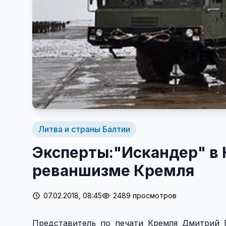
Литва и страны Балтии
Эксперты:"Искандер" в 
реваншизме Кремля
07.02.2018, 08:45
2489 просмотров
Представитель по печати Кремля Дмитрий П