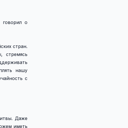
 говорил о
ских стран.
, стремясь
ддерживать
плять нашу
учайность с
Литвы. Даже
можем иметь