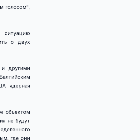
м голосом",
я ситуацию
ить о двух
 и другими
Балтийским
ША ядерная
м объектом
ия не будут
ределенного
ым, где они