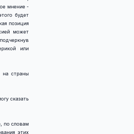
ое мнение -
этого будет
кая позиция
сией может
подчеркнув
ерикой или
 на страны
огу сказать
, по словам
ования этих