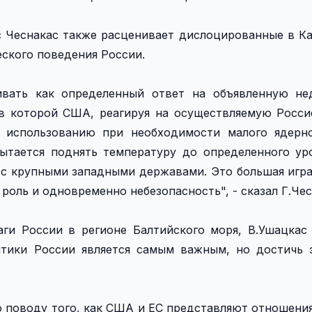
 Чеснакас также расценивает дислоцированные в К
еского поведения России.
ивать как определенный ответ на объявленную н
 в которой США, реагируя на осуществляемую Росс
 использованию при необходимости малого ядерно
пытается поднять температуру до определенного ур
 с крупными западными державами. Это большая игра
роль и одновременно небезопасность", - сказал Г.Чес
и России в регионе Балтийского моря, В.Ушацкас 
ики России является самым важным, но достичь э
 поводу того, как США и ЕС представляют отношения