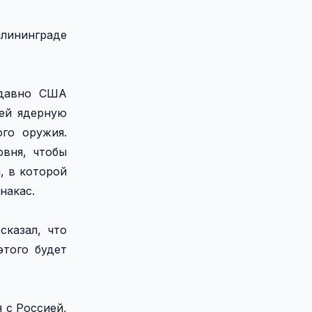
алининграде
едавно США
ией ядерную
го оружия.
овня, чтобы
, в которой
накас.
сказал, что
того будет
 с Россией,