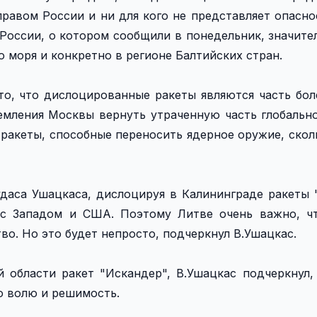
равом России и ни для кого не представляет опасно
 России, о котором сообщили в понедельник, значите
 моря и конкретно в регионе Балтийских стран.
то, что дислоцированные ракеты являются часть бо
емления Москвы вернуть утраченную часть глобально
ракеты, способные переносить ядерное оружие, скол
даса Ушацкаса, дислоцируя в Калининграде ракеты 
 с Западом и США. Поэтому Литве очень важно, чт
тво. Но это будет непросто, подчеркнул В.Ушацкас.
 области ракет "Искандер", В.Ушацкас подчеркнул,
ю волю и решимость.