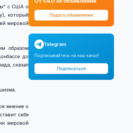
От €4.0 за объявление
ры" с США о
ty), который
Подать объявление
сей мировой
Telegram
им образом
Подписывайтесь на наш канал!
Донбассе до
ада, сказал
Подписаться
шизма.
ое мнение о
ставит себя
сии мировой