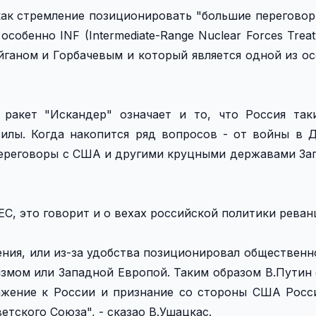
 как стремление позиционировать "большие перегово
собенно INF (Intermediate-Range Nuclear Forces Trea
йганом и Горбачевым и который является одной из о
 ракет "Искандер" означает и то, что Россия так
силы. Когда накопится ряд вопросов - от войны в 
переговоры с США и другими круцными державами Зап
ЕС, это говорит и о вехах российской политики реван
ния, или из-за удобства позиционировал общественн
змом или Западной Европой. Таким образом В.Путин 
ажение к России и признание со стороны США Рос
етского Союза", - сказао В.Ушацкас.