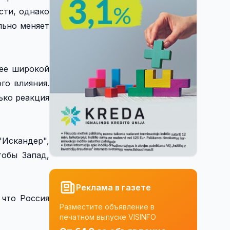
сти, однако
льно меняет
лее широкой
го влияния.
ько реакция
"Искандер",
обы Запад,
Реклама в газете
 что Россия
Разместите объявление в
печатном выпуске VISINFO