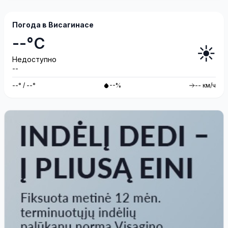
Погода в Висагинасе
--°C
☀️
Недоступно
--
--° / --°
--%
-- км/ч