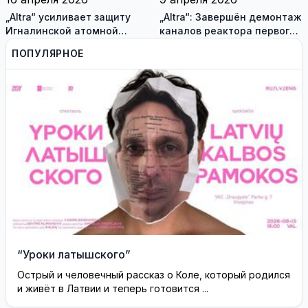
„Altra“ усиливает защиту
„Altra“: Завершён демонтаж
Игналинской атомной
каналов реактора первого
электростанции и
блока Игналинской АЭС
ПОПУЛЯРНОЕ
оценивает новые риски
“Уроки латышского”
Острый и человечный рассказ о Коле, который родился
и живёт в Латвии и теперь готовится ...