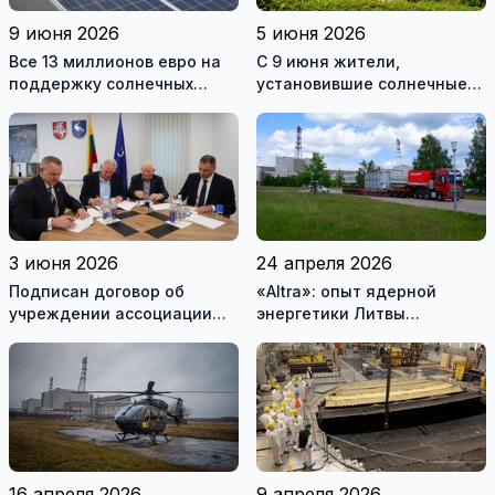
9 июня 2026
5 июня 2026
Все 13 миллионов евро на
С 9 июня жители,
поддержку солнечных
установившие солнечные
электростанций разобрали
электростанции, смогут
за один день
подавать заявки на
получение поддержки
3 июня 2026
24 апреля 2026
Подписан договор об
«Altra»: опыт ядерной
учреждении ассоциации
энергетики Литвы
«Висагинский солнечный
помогает Украине
парк»
(фотогалерея)
16 апреля 2026
9 апреля 2026