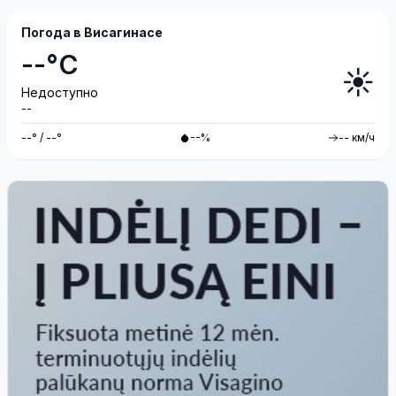
Погода в Висагинасе
--°C
☀️
Недоступно
--
--° / --°
--%
-- км/ч