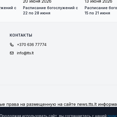
20 июня 2026
13 июня 2026
ужений с
Расписание богослужений с
Расписание бог
22 по 28 июня
15 по 21 июня
КОНТАКТЫ
+370 636 77774
info@tts.lt
е права на размещенную на сайте news.tts.lt информа
дробнее об использовании материалов сайта
 Продолжая использовать сайт, вы соглашаетесь с нашей
поли