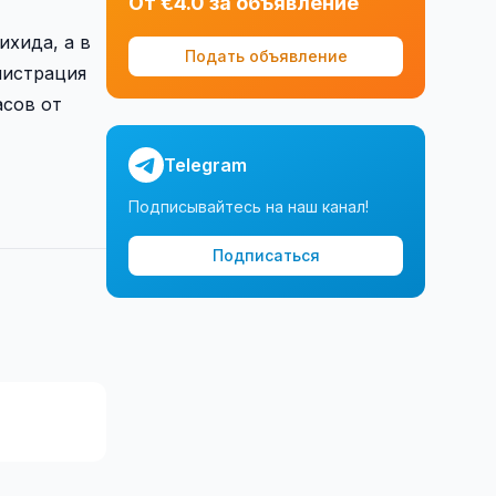
От €4.0 за объявление
ихида, а в
Подать объявление
нистрация
асов от
Telegram
Подписывайтесь на наш канал!
Подписаться