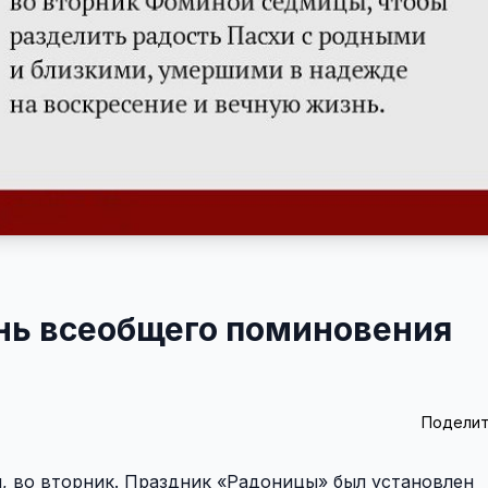
ень всеобщего поминовения
Поделит
и, во вторник. Праздник «Радоницы» был установлен