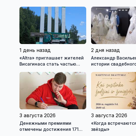
1 день назад
2 дня назад
«Altra» приглашает жителей
Александр Васильев
Висагинаса стать частью
истории свадебного
истории обновлённой стелы
о перспективах Му
истории моды (вид
3 августа 2026
3 августа 2026
Денежными премиями
«Когда встречаются
отмечены достижения 171
звёзды»
висагинского школьника и