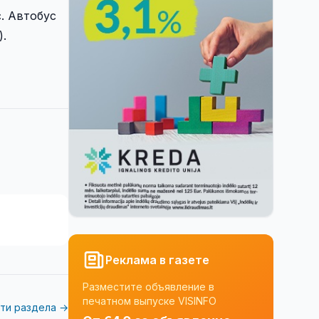
с. Автобус
).
Реклама в газете
Разместите объявление в
печатном выпуске VISINFO
ти раздела →