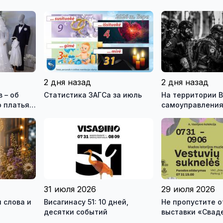
2 дня назад
2 дня назад
 – об
Статистика ЗАГСа за июль
На территории В
 платья и
самоуправления
зея
международны
ео)
антитеррористи
учения «Baltic 
31 июля 2026
29 июля 2026
 слова и
Висагинасу 51: 10 дней,
Не пропустите 
десятки событий
выставки «Свад
платья» и лекц