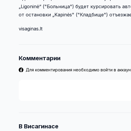
„Ligoninė“ ("Больница") будет курсировать ав
от остановки „Kapinės" ("Кладбище") отъезжает
visaginas.lt
Комментарии
Для комментирования необходимо войти в аккаун
В Висагинасе