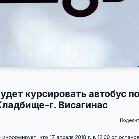
0 будет курсировать автобус п
Кладбище–г. Висагинас
Поделит
нформирует, что 17 апреля 2018 г. в 12.00 от остано