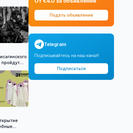
От €4.0 за объявление
Подать объявление
Telegram
Подписывайтесь на наш канал!
исагинского
 пройдут
е
Подписаться
ческие
Shadow»
открытие
ебные
ию историка