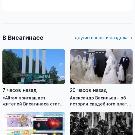
В Висагинасе
другие новости раздела →
7 часов назад
20 часов назад
«Altra» приглашает
Александр Васильев – об
жителей Висагинаса стать
истории свадебного платья
частью истории
и о перспективах Музея
обновлённой стелы
истории моды (видео)