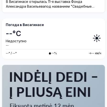
(видео)
В Висагинасе открылась 11-я выставка Фонда
Александра Васильевапод названием "Свадебные
платья"
Погода в Висагинасе
--°C
☀️
Недоступно
--
--° / --°
--%
-- км/ч