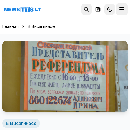
Перейти к содержимому
Главная
В Висагинасе
В Висагинасе