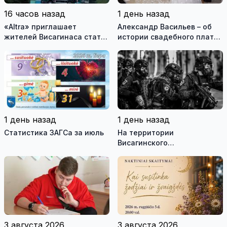
16 часов назад
1 день назад
«Altra» приглашает
Александр Васильев – об
жителей Висагинаса стать
истории свадебного платья
частью истории
и о перспективах Музея
обновлённой стелы
истории моды (видео)
1 день назад
1 день назад
Статистика ЗАГСа за июль
На территории
Висагинского
самоуправления пройдут
международные
антитеррористические
учения «Baltic Shadow»
3 августа 2026
3 августа 2026