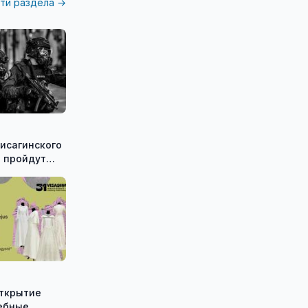
ти раздела →
исагинского
 пройдут
е
ческие
Shadow»
открытие
ебные