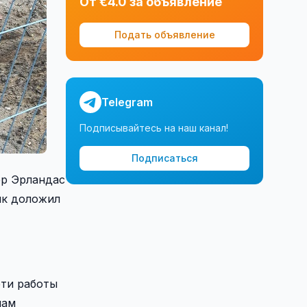
От €4.0 за объявление
Подать объявление
Telegram
Подписывайтесь на наш канал!
Подписаться
эр Эрландас
чик доложил
эти работы
мам