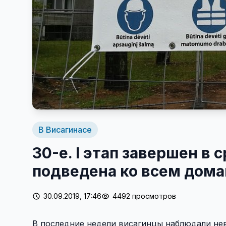
В Висагинасе
30-е. I этап завершен в 
подведена ко всем дом
30.09.2019, 17:46
4492 просмотров
В последние недели висагинцы наблюдали не