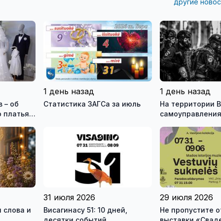
другие новос
1 день назад
1 день назад
 – об
Статистика ЗАГСа за июль
На территории В
 платья и
самоуправления
зея
международны
ео)
антитеррористи
учения «Baltic 
31 июля 2026
29 июля 2026
 слова и
Висагинасу 51: 10 дней,
Не пропустите 
десятки событий
выставки «Свад