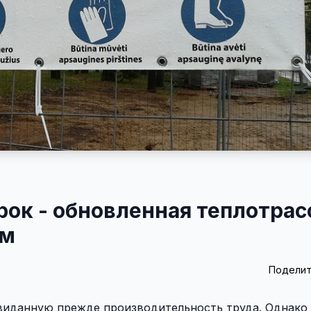
срок - обновленная теплотрас
ам
Поделит
виданную прежде производительность труда. Однако