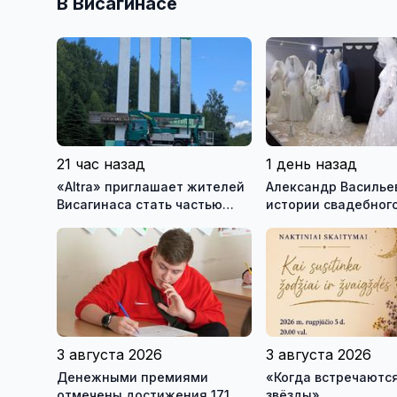
В Висагинасе
21 час назад
1 день назад
«Altra» приглашает жителей
Александр Васильев
Висагинаса стать частью
истории свадебного
истории обновлённой стелы
о перспективах Му
истории моды (вид
3 августа 2026
3 августа 2026
Денежными премиями
«Когда встречаются
отмечены достижения 171
звёзды»