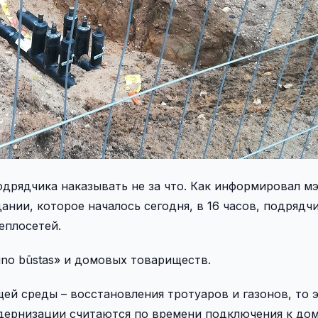
одрядчика наказывать не за что. Как информировал м
дании, которое началось сегодня, в 16 часов, подряд
еплосетей.
gino būstas» и домовых товариществ.
ей среды – восстановления тротуаров и газонов, то 
одернизации считаются по времени подключения к до