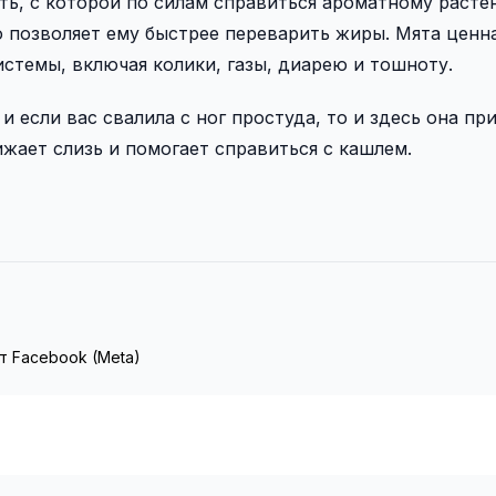
ть, с которой по силам справиться ароматному расте
о позволяет ему быстрее переварить жиры. Мята ценна
стемы, включая колики, газы, диарею и тошноту.
и если вас свалила с ног простуда, то и здесь она пр
жает слизь и помогает справиться с кашлем.
т Facebook (Meta)