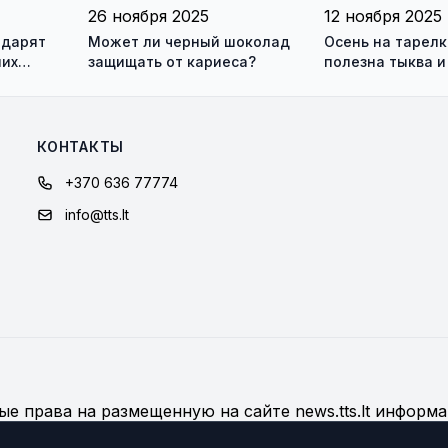
26 ноября 2025
12 ноября 2025
 дарят
Может ли черный шоколад
Осень на тарелк
них
защищать от кариеса?
полезна тыква и
стоит добавить 
КОНТАКТЫ
+370 636 77774
info@tts.lt
е права на размещенную на сайте news.tts.lt информа
дробнее об использовании материалов сайта