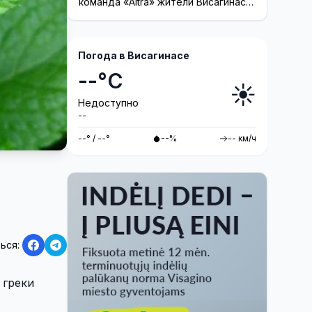
команда «Altra» жители Висагинаса
смогут принять участие в создании
инсталляции
Погода в Висагинасе
--°C
☀️
Недоступно
--
--° / --°
--%
-- км/ч
ься:
 греки