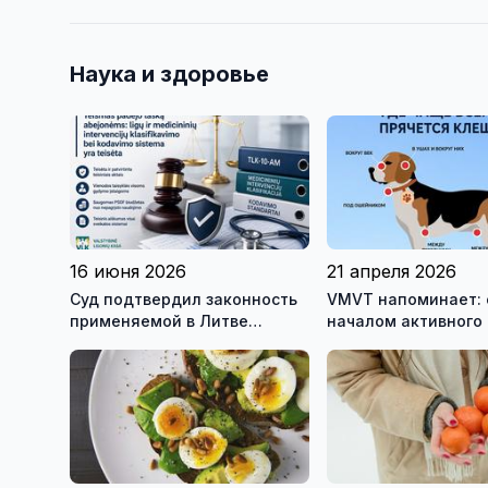
Наука и здоровье
16 июня 2026
21 апреля 2026
Cуд подтвердил законность
VMVT напоминает: 
применяемой в Литве
началом активного
Австралийской системы
клещей позаботьте
классификации болезней и
защите животных
нарушений здоровья