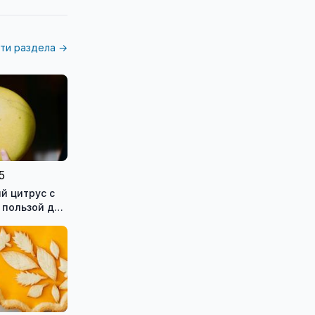
ти раздела →
5
й цитрус с
 пользой для