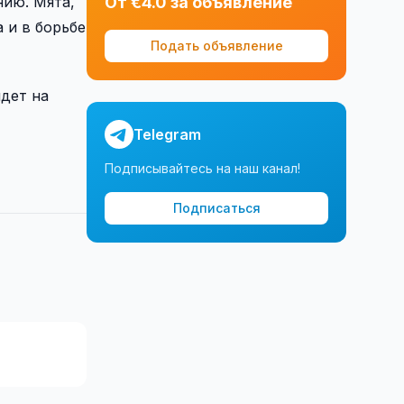
нию. Мята,
От €4.0 за объявление
 и в борьбе
Подать объявление
идет на
Telegram
Подписывайтесь на наш канал!
Подписаться