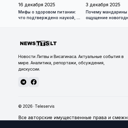
16 декабря 2025
3 декабря 2025
Мифы о здоровом питании:
Почему мандарины
что подтверждено наукой, а
ощущение новогод
что нет
праздников?
Новости Литвы и Висагинаса. Актуальные события в
мире. Аналитика, репортажи, обсуждения,
дискуссии.
© 2026
•
Teleservis
Все авторские имущественные права и смежны
technologijų servisas", если не указано иное.
По