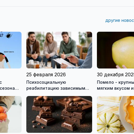
другие новос
25 февраля 2026
30 декабря 202
с
Психосоциальную
Помело - крупны
 сезона
реабилитацию зависимым
мягким вкусом и
сь о
могут оказывать только
здоровья
лицензированные
учреждения