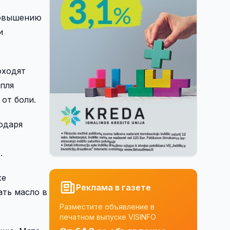
повышению
и
оходят
пля
от боли.
одаря
.
же
Реклама в газете
ать масло в
Разместите объявление в
печатном выпуске VISINFO