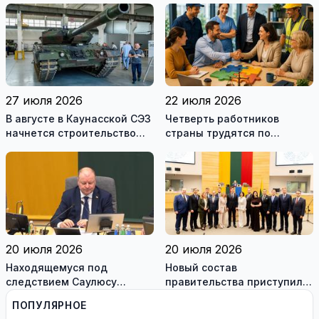
27 июля 2026
22 июля 2026
В августе в Каунасской СЭЗ
Четверть работников
начнется строительство
страны трудятся по
завода по сборке немецких
коллективным договорам:
танков Leopard
это выгодно и
сотрудникам, и
работодателям
20 июля 2026
20 июля 2026
Находящемуся под
Новый состав
следствием Саулюсу
правительства приступил к
Сквернялису временно
работе
ПОПУЛЯРНОЕ
разрешили выехать за