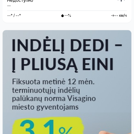
Недоступно
--
--° / --°
--%
-- км/ч