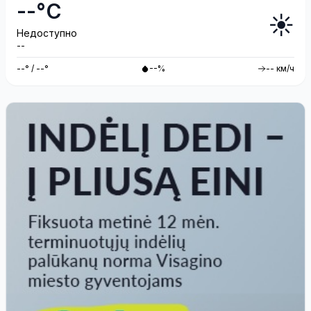
--°C
☀️
Недоступно
--
--° / --°
--%
-- км/ч