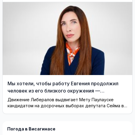
Мы хотели, чтобы работу Евгения продолжил
человек из его близкого окружения —
Висагинское отделение Либерального движения
Движение Либералов выдвигает Мету Паулауске
кандидатом на досрочных выборах депутата Сейма в
одномандатном округе Северная ...
Погода в Висагинасе