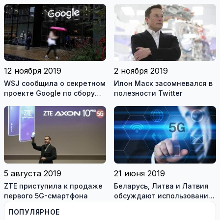
заряжаться на ночь
приложения
12 ноября 2019
2 ноября 2019
WSJ сообщила о секретном
Илон Маск засомневался в
проекте Google по сбору
полезности Twitter
личных медицинских
данных
5 августа 2019
21 июня 2019
ZTE приступила к продаже
Беларусь, Литва и Латвия
первого 5G-смартфона
обсуждают использование
радиочастот для 5G в
ПОПУЛЯРНОЕ
приграничных районах