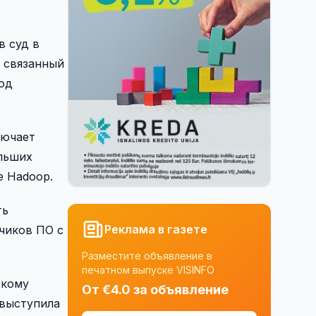
в суд в
, связанный
од
лючает
ольших
е Hadoop.
ть
Реклама в газете
чиков ПО с
Разместите объявление в
печатном выпуске VISINFO
скому
От €4.0 за объявление
 выступила