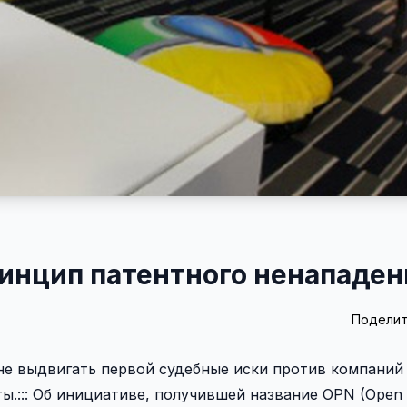
ринцип патентного ненападен
Поделит
 не выдвигать первой судебные иски против компаний
ы.::: Об инициативе, получившей название OPN (Open 