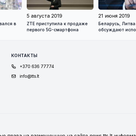
5 августа 2019
21 июня 2019
вался в
ZTE приступила к продаже
Беларусь, Литва
первого 5G-смартфона
обсуждают испо
радиочастот для
приграничных р
КОНТАКТЫ
+370 636 77774
info@tts.lt
е права на размещенную на сайте news.tts.lt информа