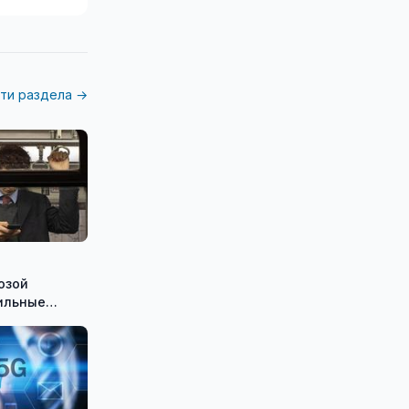
ти раздела →
озой
ильные