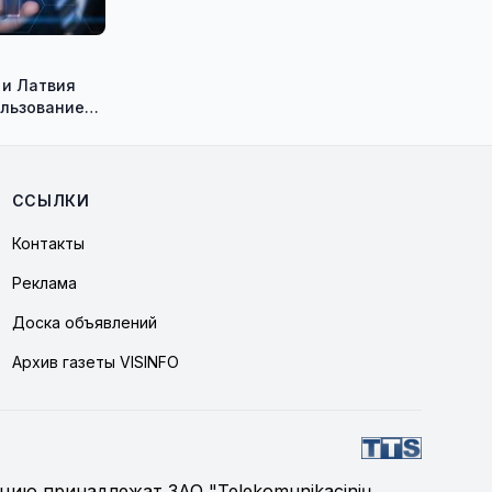
 и Латвия
льзование
 5G в
айонах
ССЫЛКИ
Контакты
Реклама
Доска объявлений
Архив газеты VISINFO
цию принадлежат ЗАО "Telekomunikacinių