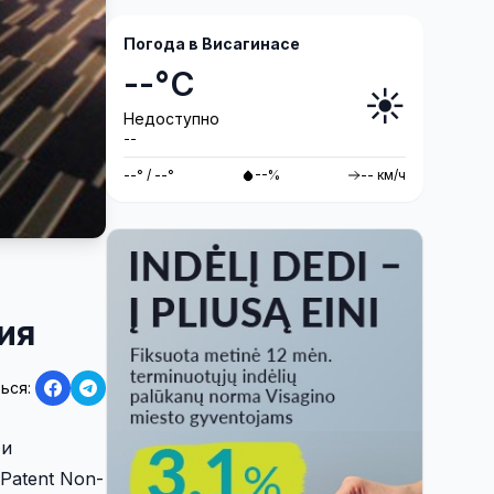
антитеррористические учения
«Baltic Shadow»
Погода в Висагинасе
--°C
☀️
Недоступно
--
--° / --°
--%
-- км/ч
ия
ься:
 и
Patent Non-