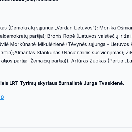
ckas (Demokratų sąjunga „Vardan Lietuvos"); Monika Ošmia
ialdemokratų partija); Bronis Ropė (Lietuvos valstiečių ir žali
advilė Morkūnaitė-Mikulėnienė (Tėvynės sąjunga - Lietuvos 
rtija);Almantas Stankūnas (Nacionalinis susivienijimas); Žil
tijos partija, Žemaičių partija)); Artūras Zuokas (Partija „La
leis LRT Tyrimų skyriaus žurnalistė Jurga Tvaskienė.
n0