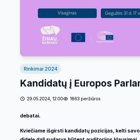
Rinkimai 2024
Kandidatų į Europos Parla
29.05.2024, 12:00
1863 peržiūros
debatai.
Kviečiame išgirsti kandidatų pozicijas, kelti sav
didelę dalį sudarys būtent auditorijos klausimai, 