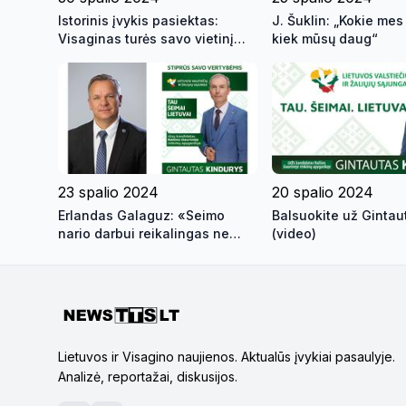
Istorinis įvykis pasiektas:
J. Šuklin: „Kokie mes 
Visaginas turės savo vietinį
kiek mūsų daug“
atstovą Seime
23 spalio 2024
20 spalio 2024
Erlandas Galaguz: «Seimo
Balsuokite už Gintaut
nario darbui reikalingas ne
(video)
išorinis patrauklumas ir sporto
pergalės…»
Lietuvos ir Visagino naujienos. Aktualūs įvykiai pasaulyje.
Analizė, reportažai, diskusijos.