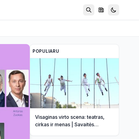
POPULIARU
Visaginas virto scena: teatras,
cirkas ir menas | Savaitės
kontūrai 2026 08 07 (video)