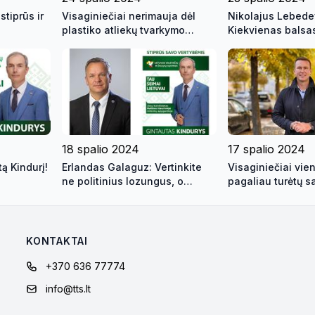
stiprūs ir
Visaginiečiai nerimauja dėl
Nikolajus Lebede
plastiko atliekų tvarkymo
Kiekvienas balsa
įmonės planų įsikurti
savivaldybės teritorijoje
18 spalio 2024
17 spalio 2024
ą Kindurį!
Erlandas Galaguz: Vertinkite
Visaginiečiai vien
ne politinius lozungus, o
pagaliau turėtų s
daugiametę veiklą mūsų miesto
Seime
labui!
KONTAKTAI
+370 636 77774
info@tts.lt