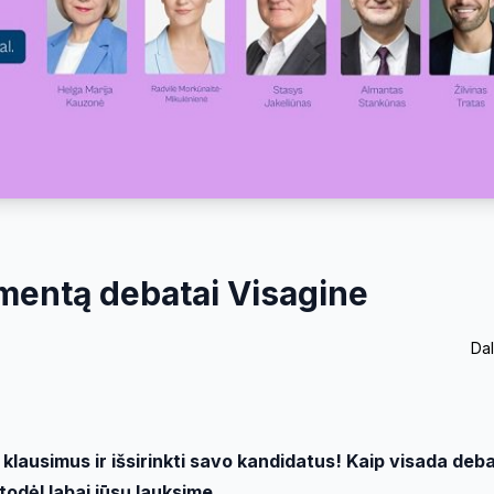
mentą debatai Visagine
Dal
o klausimus ir išsirinkti savo kandidatus! Kaip visada de
todėl labai jūsų lauksime.