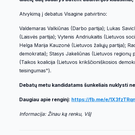
Atvykimą į debatus Visagine patvirtino:
Valdemaras Valkiūnas (Darbo partija); Lukas Savi
(Laisvės partija); Vytenis Andriukaitis (Lietuvos soc
Helga Marija Kauzonė (Lietuvos žaliųjų partija); R
demokratai); Stasys Jakeliūnas (Lietuvos regionų pa
(Taikos koalicija (Lietuvos krikščioniškosios demokra
teisingumas").
Debatų metu kandidatams šunkeliais nuklysti ne
Daugiau apie renginį:
https://fb.me/e/1X3fzTRq
Informacija: Žinau ką renku, VšĮ