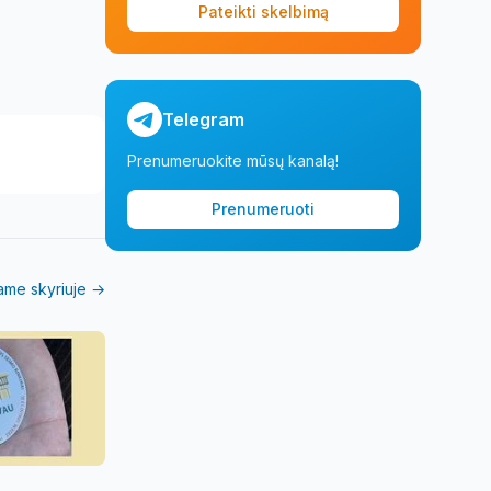
Pateikti skelbimą
Telegram
Prenumeruokite mūsų kanalą!
Prenumeruoti
iame skyriuje →