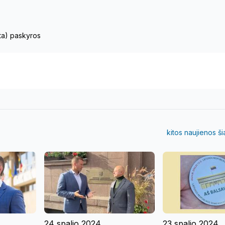
eta) paskyros
kitos naujienos š
24 spalio 2024
23 spalio 2024