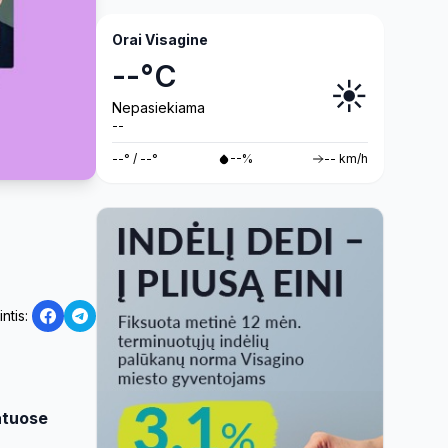
Orai Visagine
--°C
☀️
Nepasiekiama
--
--° / --°
--%
-- km/h
intis:
batuose