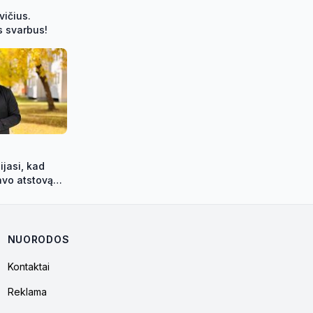
vičius.
s svarbus!
ijasi, kad
avo atstovą
NUORODOS
Kontaktai
Reklama