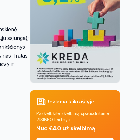
nskienė
ųjų sąjunga);
krikščionys
vinas Tratas
isvė ir
Reklama laikraštyje
Paskelbkite skelbimą spausdintame
VISINFO leidinyje
Nuo €4.0 už skelbimą