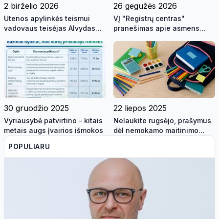
2 birželio 2026
26 gegužės 2026
Utenos apylinkės teismui
VĮ "Registrų centras"
vadovaus teisėjas Alvydas
pranešimas apie asmens
Žala
duomenų saugumo
pažeidimą
30 gruodžio 2025
22 liepos 2025
Vyriausybė patvirtino – kitais
Nelaukite rugsėjo, prašymus
metais augs įvairios išmokos
dėl nemokamo maitinimo
mokykloje ir paramos mokinio
POPULIARU
reikmenims įsigyti pateikite
dabar