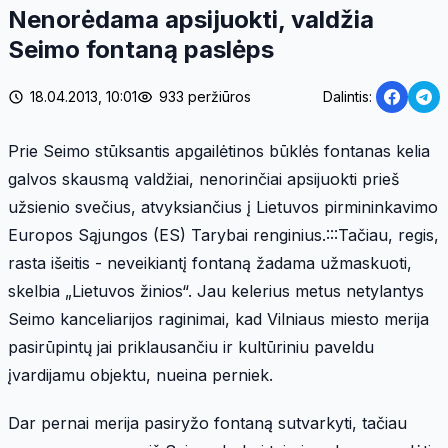
Nenorėdama apsijuokti, valdžia
Seimo fontaną paslėps
18.04.2013, 10:01
933 peržiūros
Dalintis:
Prie Seimo stūksantis apgailėtinos būklės fontanas kelia
galvos skausmą valdžiai, nenorinčiai apsijuokti prieš
užsienio svečius, atvyksiančius į Lietuvos pirmininkavimo
Europos Sąjungos (ES) Tarybai renginius.:::Tačiau, regis,
rasta išeitis - neveikiantį fontaną žadama užmaskuoti,
skelbia „Lietuvos žinios“. Jau kelerius metus netylantys
Seimo kanceliarijos raginimai, kad Vilniaus miesto merija
pasirūpintų jai priklausančiu ir kultūriniu paveldu
įvardijamu objektu, nueina perniek.
Dar pernai merija pasiryžo fontaną sutvarkyti, tačiau