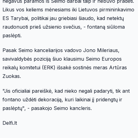
negavus paramos iš Seimo darbai taip ir nebuvo pradėti.
Likus vos keliems mėnesiams iki Lietuvos pirmininkavimo
ES Tarybai, politikai jau griebiasi šiaudo, kad netektų
raudonuoti prieš užsienio svečius, - fontaną siūloma
paslėpti.
Pasak Seimo kanceliarijos vadovo Jono Mileriaus,
savivaldybės poziciją šiuo klausimu Seimo Europos
reikalų komitetui (ERK) išsakė sostinės meras Artūras
Zuokas.
"Jis oficialiai pareiškė, kad nieko negali padaryti, tik ant
fontano uždėti dekoraciją, kuri laikinai jį pridengtų ir
paslėptų", - pasakojo Seimo kancleris.
Delfi.lt