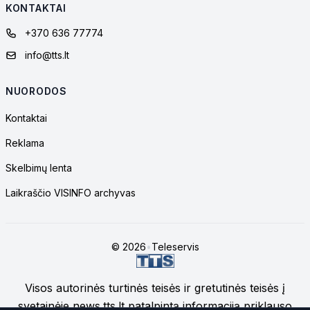
KONTAKTAI
+370 636 77774
info@tts.lt
NUORODOS
Kontaktai
Reklama
Skelbimų lenta
Laikraščio VISINFO archyvas
© 2026
•
Teleservis
Visos autorinės turtinės teisės ir gretutinės teisės į
svetainėje news.tts.lt patalpintą informaciją priklauso