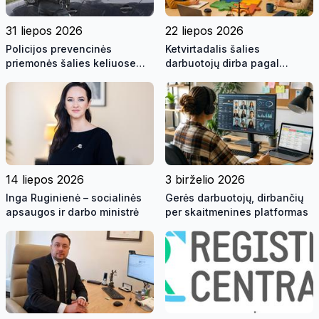
31 liepos 2026
22 liepos 2026
Policijos prevencinės
Ketvirtadalis šalies
priemonės šalies keliuose
darbuotojų dirba pagal
rugpjūčio mėnesį
kolektyvines sutartis:
naudinga tiek darbuotojams,
tiek darbdaviams
14 liepos 2026
3 birželio 2026
Inga Ruginienė – socialinės
Gerės darbuotojų, dirbančių
apsaugos ir darbo ministrė
per skaitmenines platformas