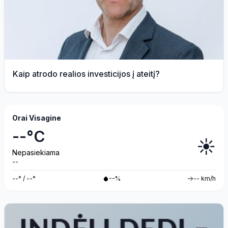
Kaip atrodo realios investicijos į ateitį?
Orai Visagine
--°C
☀️
Nepasiekiama
--
--° / --°
--%
-- km/h