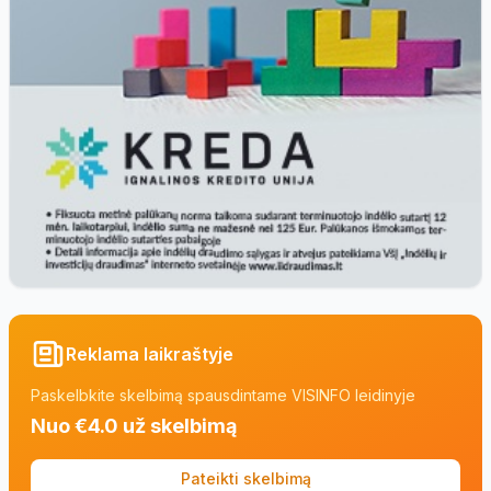
Reklama laikraštyje
Paskelbkite skelbimą spausdintame VISINFO leidinyje
Nuo €4.0 už skelbimą
Pateikti skelbimą