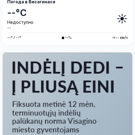
Погода в Висагинасе
--°C
☀️
Недоступно
--
--° / --°
--%
-- км/ч