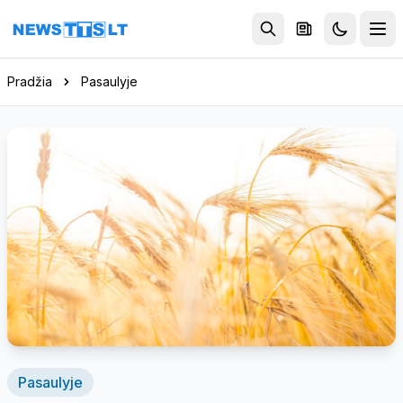
Eiti į turinį
Pradžia
Pasaulyje
Pasaulyje