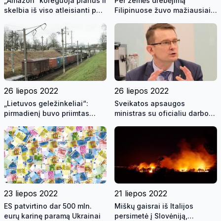
„Amazon“ koreguoja planus ir
Per žemės drebėjimą
skelbia iš viso atleisianti per
Filipinuose žuvo mažiausiai
18 tūkst. darbuotojų
4 žmonės, 60 sužeista
26 liepos 2022
26 liepos 2022
„Lietuvos geležinkeliai“:
Sveikatos apsaugos
pirmadienį buvo priimtas
ministras su oficialiu darbo
pirmasis traukinys vežimui
vizitu lankosi Kipre
per Lietuvos teritoriją į
Kaliningradą
23 liepos 2022
21 liepos 2022
ES patvirtino dar 500 mln.
Miškų gaisrai iš Italijos
eurų karinę paramą Ukrainai
persimetė į Slovėniją,