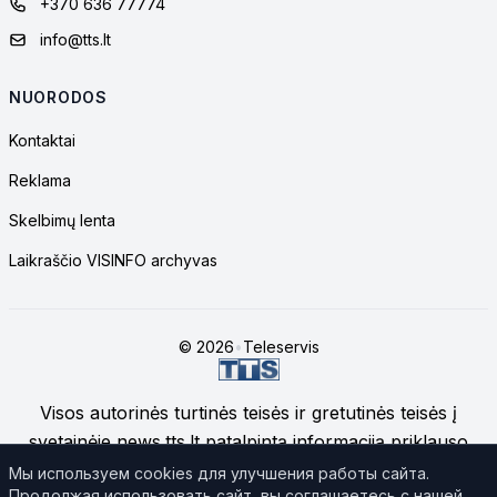
+370 636 77774
info@tts.lt
NUORODOS
Kontaktai
Reklama
Skelbimų lenta
Laikraščio VISINFO archyvas
© 2026
•
Teleservis
Visos autorinės turtinės teisės ir gretutinės teisės į
svetainėje news.tts.lt patalpintą informaciją priklauso
UAB "Telekomunikacinių technologijų servisas", jei
Мы используем cookies для улучшения работы сайта.
Продолжая использовать сайт, вы соглашаетесь с нашей