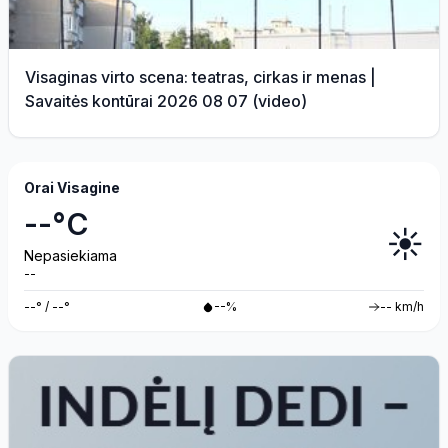
Visaginas virto scena: teatras, cirkas ir menas |
Savaitės kontūrai 2026 08 07 (video)
Orai Visagine
--°C
☀️
Nepasiekiama
--
--° / --°
--%
-- km/h