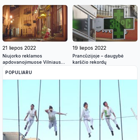
evakuoti keturi kaimai
21 liepos 2022
19 liepos 2022
Niujorko reklamos
Prancūzijoje – daugybė
apdovanojimuose Vilniaus
karščio rekordų
reklama pripažinta viena iš
POPULIARU
geriausių pasaulyje