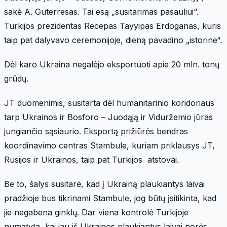
sakė A. Guterresas. Tai esą „susitarimas pasauliui“.
Turkijos prezidentas Recepas Tayyipas Erdoganas, kuris
taip pat dalyvavo ceremonijoje, dieną pavadino „istorine“.
Dėl karo Ukraina negalėjo eksportuoti apie 20 mln. tonų
grūdų.
JT duomenimis, susitarta dėl humanitarinio koridoriaus
tarp Ukrainos ir Bosforo – Juodąją ir Viduržemio jūras
jungiančio sąsiaurio. Eksportą prižiūrės bendras
koordinavimo centras Stambule, kuriam priklausys JT,
Rusijos ir Ukrainos, taip pat Turkijos atstovai.
Be to, šalys susitarė, kad į Ukrainą plaukiantys laivai
pradžioje bus tikrinami Stambule, jog būtų įsitikinta, kad
jie negabena ginklų. Dar viena kontrolė Turkijoje
numatyta, kai jau iš Ukrainos plaukiantys laivai norės