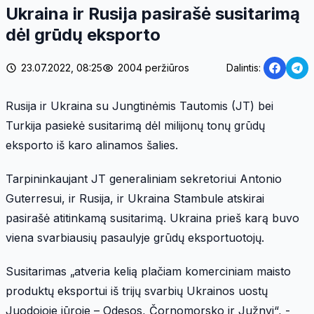
Ukraina ir Rusija pasirašė susitarimą
dėl grūdų eksporto
23.07.2022, 08:25
2004 peržiūros
Dalintis:
Rusija ir Ukraina su Jungtinėmis Tautomis (JT) bei
Turkija pasiekė susitarimą dėl milijonų tonų grūdų
eksporto iš karo alinamos šalies.
Tarpininkaujant JT generaliniam sekretoriui Antonio
Guterresui, ir Rusija, ir Ukraina Stambule atskirai
pasirašė atitinkamą susitarimą. Ukraina prieš karą buvo
viena svarbiausių pasaulyje grūdų eksportuotojų.
Susitarimas „atveria kelią plačiam komerciniam maisto
produktų eksportui iš trijų svarbių Ukrainos uostų
Juodojoje jūroje – Odesos, Čornomorsko ir Južnyj“, -