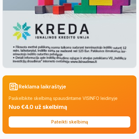
Reklama laikraštyje
Paskelbkite skelbimą spausdintame VISINFO leidinyje
Nuo €4.0 už skelbimą
Pateikti skelbimą