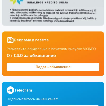
Реклама в газете
Разместите объявление в печатном выпуске VISINFO
От €4.0 за объявление
Подать объявление
Telegram
Подписывайтесь на наш канал!