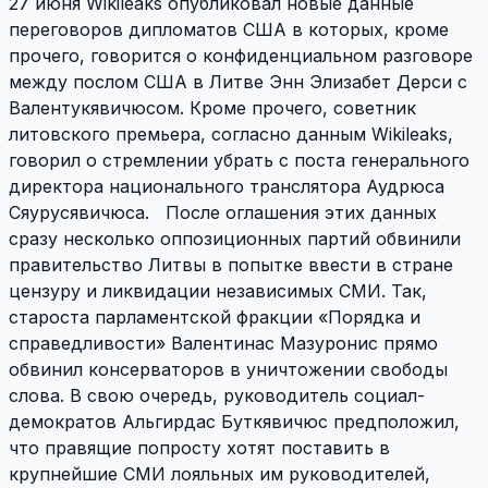
27 июня Wikileaks опубликовал новые данные
переговоров дипломатов США в которых, кроме
прочего, говорится о конфиденциальном разговоре
между послом США в Литве Энн Элизабет Дерси с
Валентукявичюсом. Кроме прочего, советник
литовского премьера, согласно данным Wikileaks,
говорил о стремлении убрать с поста генерального
директора национального транслятора Аудрюса
Сяурусявичюса. После оглашения этих данных
сразу несколько оппозиционных партий обвинили
правительство Литвы в попытке ввести в стране
цензуру и ликвидации независимых СМИ. Так,
староста парламентской фракции «Порядка и
справедливости» Валентинас Мазуронис прямо
обвинил консерваторов в уничтожении свободы
слова. В свою очередь, руководитель социал-
демократов Альгирдас Буткявичюс предположил,
что правящие попросту хотят поставить в
крупнейшие СМИ лояльных им руководителей,