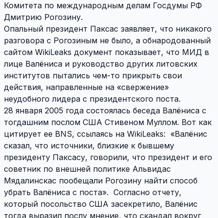
Комитета по международным делам Госдумы РФ
Дмитрию Рогозину.
Опальный президент Паксас заявляет, что никакого
разговора с Рогозиным не было, а обнародованный
сайтом WikiLeaks документ показывает, что МИД в
лице Валёниса и руководство других литовских
институтов пытались чем-то прикрыть свои
действия, направленные на «свержение»
неудобного лидера с президентского поста.
28 января 2005 года состоялась беседа Валёниса с
тогдашним послом США Стивеном Муллом. Вот как
цитирует ее BNS, ссылаясь на WikiLeaks: «Валёнис
сказал, что источники, близкие к бывшему
президенту Паксасу, говорили, что президент и его
советник по внешней политике Альвидас
Мядалинскас пообещали Рогозину найти способ
убрать Валёниса с поста». Согласно отчету,
который посольство США засекретило, Валёнис
тогда выразил послу мнение, что скандал вокруг