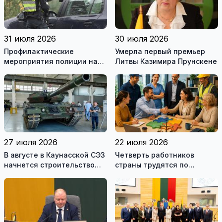
31 июля 2026
30 июля 2026
Профилактические
Умерла первый премьер
мероприятия полиции на
Литвы Казимира Прунскене
дорогах Литвы в августе
27 июля 2026
22 июля 2026
В августе в Каунасской СЭЗ
Четверть работников
начнется строительство
страны трудятся по
завода по сборке немецких
коллективным договорам:
танков Leopard
это выгодно и
сотрудникам, и
работодателям