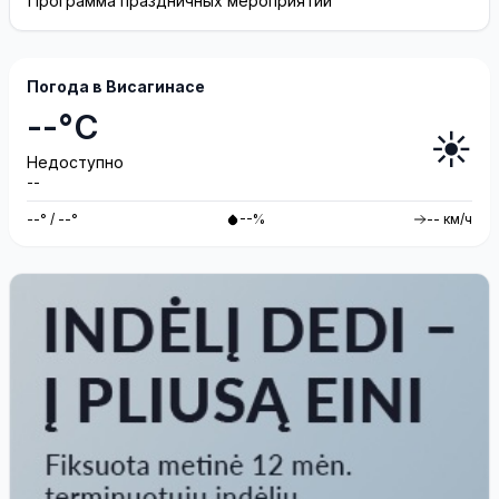
Программа праздничных мероприятий
Погода в Висагинасе
--°C
☀️
Недоступно
--
--° / --°
--%
-- км/ч