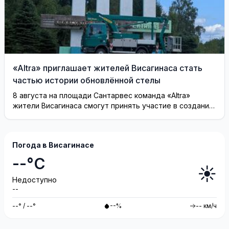
«Altra» приглашает жителей Висагинаса стать
частью истории обновлённой стелы
8 августа на площади Сантарвес команда «Altra»
жители Висагинаса смогут принять участие в создании
инсталляции
Погода в Висагинасе
--°C
☀️
Недоступно
--
--° / --°
--%
-- км/ч