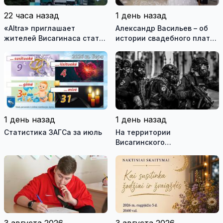
22 часа назад
1 день назад
«Altra» приглашает
Александр Васильев – об
жителей Висагинаса стать
истории свадебного платья
частью истории
и о перспективах Музея
обновлённой стелы
истории моды (видео)
1 день назад
1 день назад
Статистика ЗАГСа за июль
На территории
Висагинского
самоуправления пройдут
международные
антитеррористические
учения «Baltic Shadow»