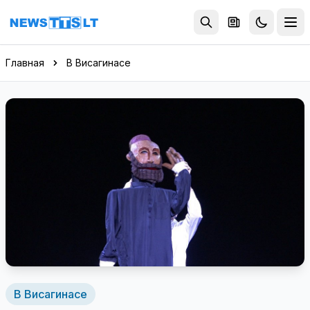
Перейти к содержимому
Главная
В Висагинасе
В Висагинасе