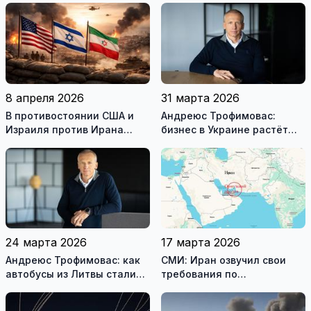
государственными
служащими
8 апреля 2026
31 марта 2026
В противостоянии США и
Андреюс Трофимовас:
Израиля против Ирана
бизнес в Украине растёт
достигнуто хрупкое
даже во время войны
перемирие
24 марта 2026
17 марта 2026
Андреюс Трофимовас: как
СМИ: Иран озвучил свои
автобусы из Литвы стали
требования по
спасением для жителей
разблокировке Ормузского
охваченного огнём
пролива