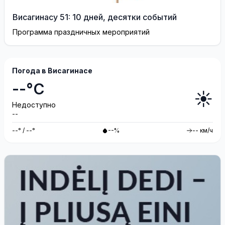
Висагинасу 51: 10 дней, десятки событий
Программа праздничных мероприятий
Погода в Висагинасе
--°C
☀️
Недоступно
--
--° / --°
--%
-- км/ч