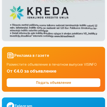
Реклама в газете
Разместите объявление в печатном выпуске VISINFO
От €4.0 за объявление
Подать объявление
Telegram