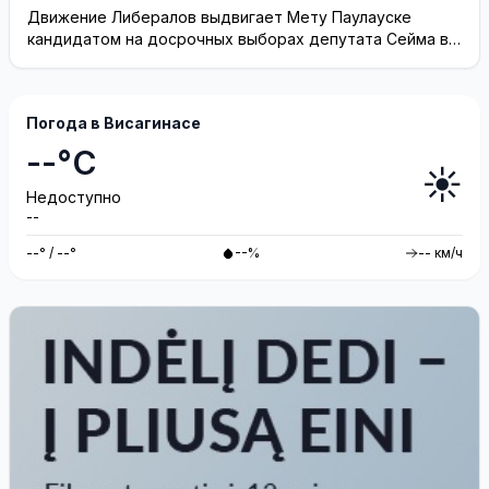
Висагинское отделение Либерального движения
Движение Либералов выдвигает Мету Паулауске
кандидатом на досрочных выборах депутата Сейма в
одномандатном округе Северная ...
Погода в Висагинасе
--°C
☀️
Недоступно
--
--° / --°
--%
-- км/ч