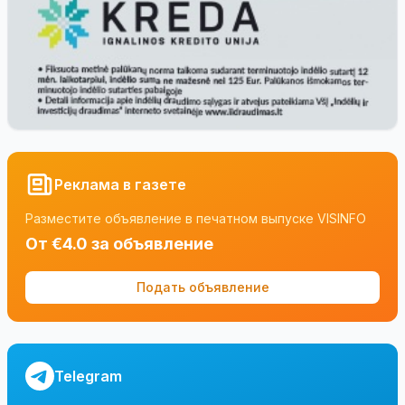
Реклама в газете
Разместите объявление в печатном выпуске VISINFO
От €4.0 за объявление
Подать объявление
Telegram