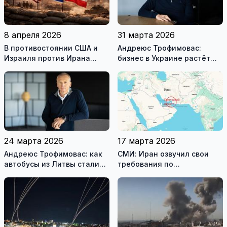
8 апреля 2026
31 марта 2026
В противостоянии США и
Андреюс Трофимовас:
Израиля против Ирана
бизнес в Украине растёт
достигнуто хрупкое
даже во время войны
перемирие
24 марта 2026
17 марта 2026
Андреюс Трофимовас: как
СМИ: Иран озвучил свои
автобусы из Литвы стали
требования по
спасением для жителей
разблокировке Ормузского
охваченного огнём
пролива
Мариуполя (фотогалерея)