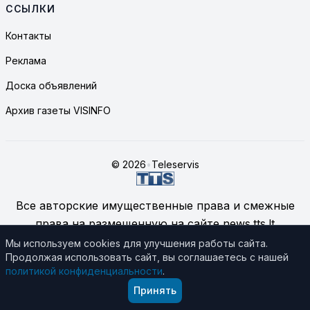
ССЫЛКИ
Контакты
Реклама
Доска объявлений
Архив газеты VISINFO
© 2026
•
Teleservis
Все авторские имущественные права и смежные
права на размещенную на сайте news.tts.lt
информацию принадлежат ЗАО "Telekomunikacinių
Мы используем cookies для улучшения работы сайта.
Продолжая использовать сайт, вы соглашаетесь с нашей
technologijų servisas", если не указано иное.
политикой конфиденциальности
.
Подробнее об использовании материалов сайта
Принять