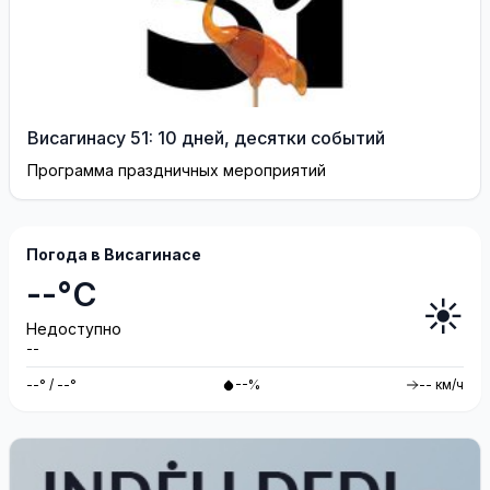
Висагинасу 51: 10 дней, десятки событий
Программа праздничных мероприятий
Погода в Висагинасе
--°C
☀️
Недоступно
--
--° / --°
--%
-- км/ч