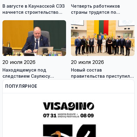
В августе в Каунасской СЭЗ
Четверть работников
начнется строительство
страны трудятся по
завода по сборке немецких
коллективным договорам:
танков Leopard
это выгодно и
сотрудникам, и
работодателям
20 июля 2026
20 июля 2026
Находящемуся под
Новый состав
следствием Саулюсу
правительства приступил к
Сквернялису временно
работе
ПОПУЛЯРНОЕ
разрешили выехать за
границу