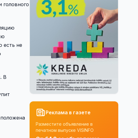
и головного
еляцию
ью
 есть не
о
. В
упит
Реклама в газете
асположена
Разместите объявление в
печатном выпуске VISINFO