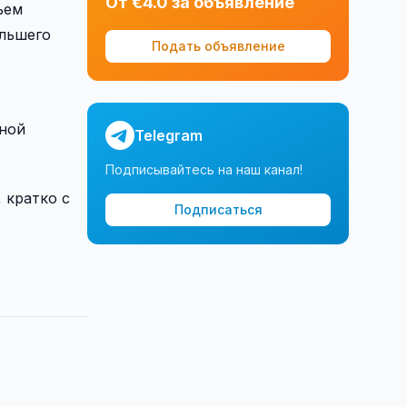
От €4.0 за объявление
ъем
ольшего
Подать объявление
вной
Telegram
Подписывайтесь на наш канал!
 кратко с
Подписаться