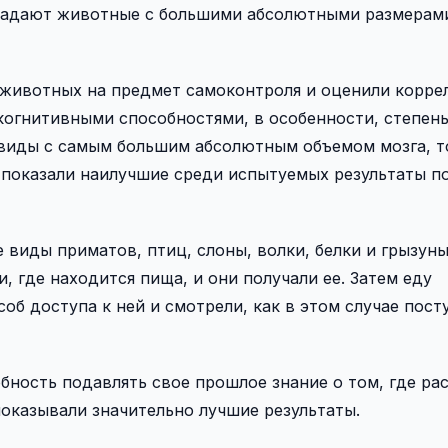
ладают животные с большими абсолютными размерам
 животных на предмет самоконтроля и оценили корр
когнитивными способностями, в особенности, степен
виды с самым большим абсолютным объемом мозга, то
 показали наилучшие среди испытуемых результаты п
виды приматов, птиц, слоны, волки, белки и грызуны
 где находится пища, и они получали ее. Затем еду
об доступа к ней и смотрели, как в этом случае пост
обность подавлять свое прошлое знание о том, где р
показывали значительно лучшие результаты.