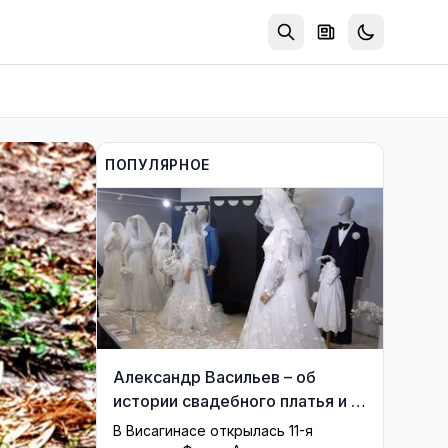
ПОПУЛЯРНОЕ
Александр Васильев – об
истории свадебного платья и о
перспективах Музея истории
В Висагинасе открылась 11-я