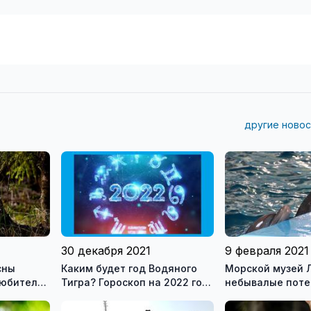
другие новос
30 декабря 2021
9 февраля 2021
сны
Каким будет год Водяного
Морской музей 
любителей
Тигра? Гороскоп на 2022 год
небывалые поте
для всех знаков зодиака
году и оптимис
на будущее