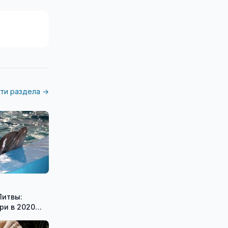
ти раздела →
Литвы:
ри в 2020
тичные планы