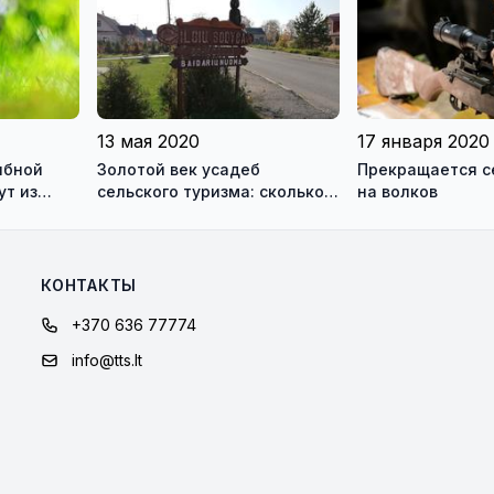
13 мая 2020
17 января 2020
ибной
Золотой век усадеб
Прекращается с
ут из
сельского туризма: сколько
на волков
ны
стоит отдых в литовской
деревне
КОНТАКТЫ
+370 636 77774
info@tts.lt