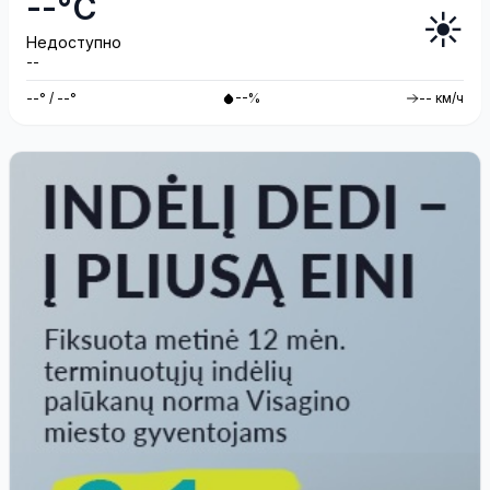
--°C
☀️
Недоступно
--
--° / --°
--%
-- км/ч