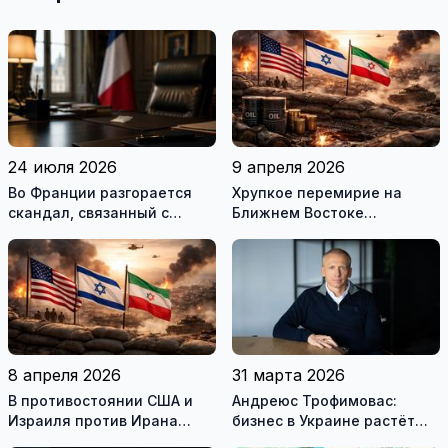
24 июля 2026
9 апреля 2026
Во Франции разгорается
Хрупкое перемирие на
скандал, связанный с
Ближнем Востоке
употреблением наркотиков
нарушено
государственными
служащими
8 апреля 2026
31 марта 2026
В противостоянии США и
Андреюс Трофимовас:
Израиля против Ирана
бизнес в Украине растёт
достигнуто хрупкое
даже во время войны