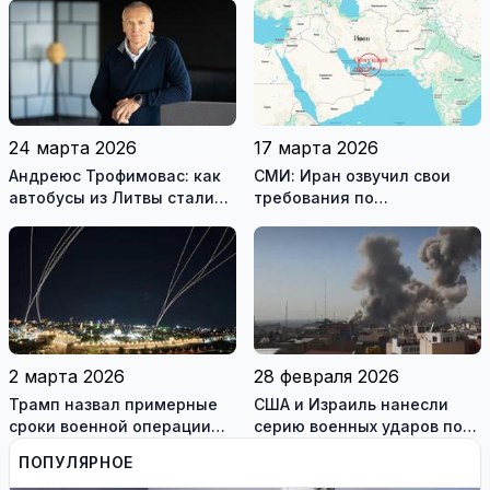
перемирие
24 марта 2026
17 марта 2026
Андреюс Трофимовас: как
СМИ: Иран озвучил свои
автобусы из Литвы стали
требования по
спасением для жителей
разблокировке Ормузского
охваченного огнём
пролива
Мариуполя (фотогалерея)
2 марта 2026
28 февраля 2026
Трамп назвал примерные
США и Израиль нанесли
сроки военной операции
серию военных ударов по
против Ирана
территории Ирана
ПОПУЛЯРНОЕ