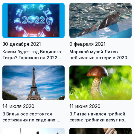
Петербург. Пеший переход
любителей березового
границы
сока
30 декабря 2021
9 февраля 2021
Каким будет год Водяного
Морской музей Литвы:
Тигра? Гороскоп на 2022
небывалые потери в 2020
год для всех знаков
году и оптимистичные
зодиака
планы на будущее
14 июля 2020
11 июня 2020
В Вильнюсе состоятся
В Литве начался грибной
состязания по сидению,
сезон: грибники везут из
приз – поездка в Париж
леса полные корзины