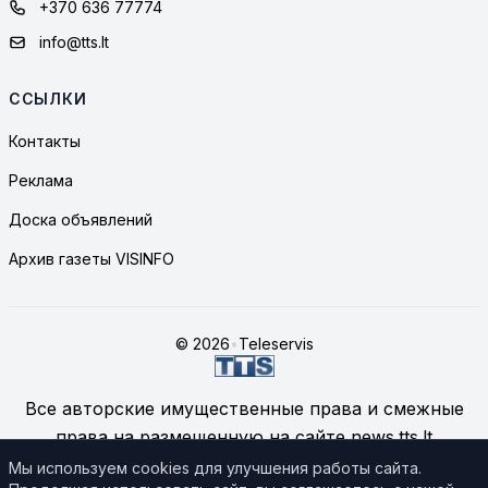
+370 636 77774
info@tts.lt
ССЫЛКИ
Контакты
Реклама
Доска объявлений
Архив газеты VISINFO
© 2026
•
Teleservis
Все авторские имущественные права и смежные
права на размещенную на сайте news.tts.lt
информацию принадлежат ЗАО "Telekomunikacinių
Мы используем cookies для улучшения работы сайта.