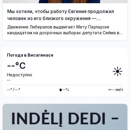
Мы хотели, чтобы работу Евгения продолжил
человек из его близкого окружения —
Висагинское отделение Либерального движения
Движение Либералов выдвигает Мету Паулауске
кандидатом на досрочных выборах депутата Сейма в
одномандатном округе Северная ...
Погода в Висагинасе
--°C
☀️
Недоступно
--
--° / --°
--%
-- км/ч