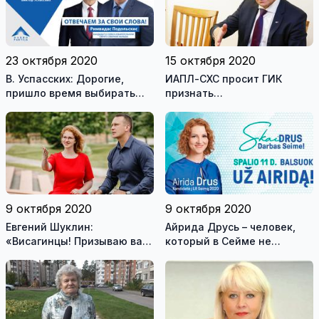
23 октября 2020
15 октября 2020
В. Успасских: Дорогие,
ИАПЛ-СХС просит ГИК
пришло время выбирать
признать
предлагаемую нами
недействительными
смелую и амбициозную
выборы в Сейм в
программу и не бедную,
многомандатном округе
достойную жизнь для вас
9 октября 2020
9 октября 2020
Евгений Шуклин:
Айрида Друсь – человек,
«Висагинцы! Призываю вас
который в Сейме не
голосовать за Айриду
затеряется
Друсь!»