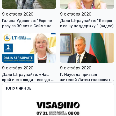
9 октября 2020
9 октября 2020
Галина Удовенко: "Еще не
Даля Штраупайте: "Я верю
разу за 30 лет в Сейме не
в вашу поддержку!" (видео)
было представителя
Висагинаса" (видео)
9 октября 2020
9 октября 2020
Даля Штраупайте: «Наш
Г. Науседа призвал
край и его люди – всегда в
жителей Литвы голосовать:
моем сердце, вы - вся моя
мы не можем постоянно
ПОПУЛЯРНОЕ
жизнь!»
копаться в прошлом