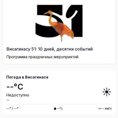
Висагинасу 51: 10 дней, десятки событий
Программа праздничных мероприятий
Погода в Висагинасе
--°C
☀️
Недоступно
--
--° / --°
--%
-- км/ч