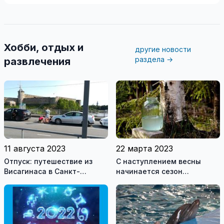
Хобби, отдых и
другие новости
раздела →
развлечения
11 августа 2023
22 марта 2023
Отпуск: путешествие из
С наступлением весны
Висагинаса в Санкт-
начинается сезон
Петербург. Пеший переход
любителей березового
границы
сока