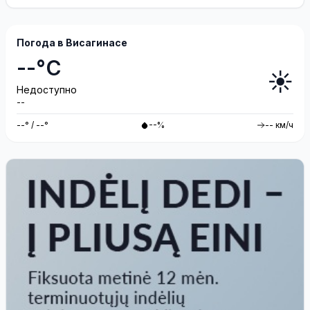
Погода в Висагинасе
--°C
☀️
Недоступно
--
--° / --°
--%
-- км/ч