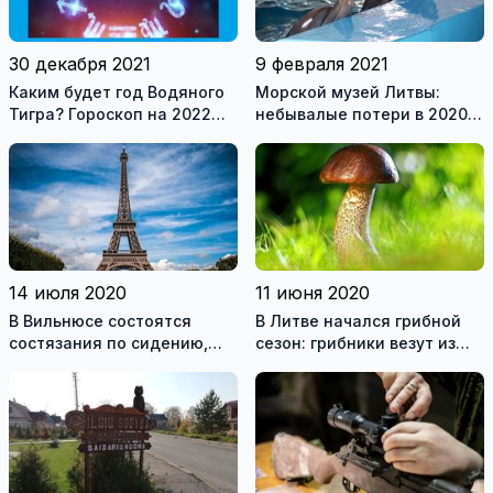
30 декабря 2021
9 февраля 2021
Каким будет год Водяного
Морской музей Литвы:
Тигра? Гороскоп на 2022
небывалые потери в 2020
год для всех знаков
году и оптимистичные
зодиака
планы на будущее
14 июля 2020
11 июня 2020
В Вильнюсе состоятся
В Литве начался грибной
состязания по сидению,
сезон: грибники везут из
приз – поездка в Париж
леса полные корзины