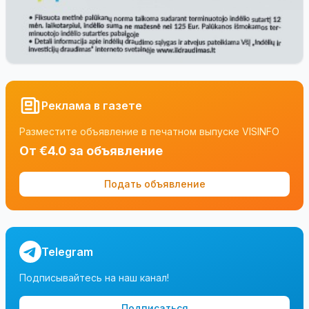
Реклама в газете
Разместите объявление в печатном выпуске VISINFO
От €4.0 за объявление
Подать объявление
Telegram
Подписывайтесь на наш канал!
Подписаться