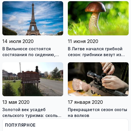
зодиака
планы на будущее
14 июля 2020
11 июня 2020
В Вильнюсе состоятся
В Литве начался грибной
состязания по сидению,
сезон: грибники везут из
приз – поездка в Париж
леса полные корзины
13 мая 2020
17 января 2020
Золотой век усадеб
Прекращается сезон охоты
сельского туризма: сколько
на волков
стоит отдых в литовской
ПОПУЛЯРНОЕ
деревне