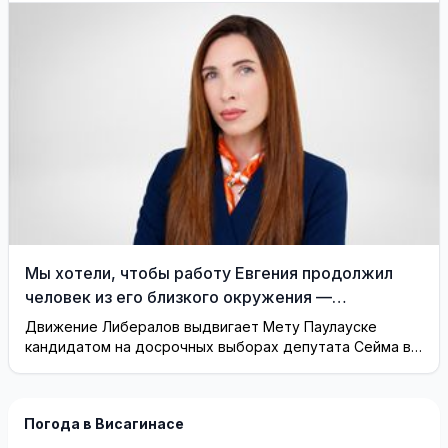
Мы хотели, чтобы работу Евгения продолжил
человек из его близкого окружения —
Висагинское отделение Либерального движения
Движение Либералов выдвигает Мету Паулауске
кандидатом на досрочных выборах депутата Сейма в
одномандатном округе Северная ...
Погода в Висагинасе