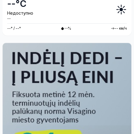
--°C
☀️
Недоступно
--
--° / --°
--%
-- км/ч