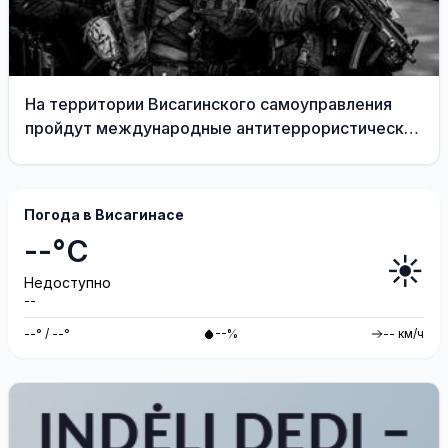
На территории Висагинского самоуправления
пройдут международные антитеррористические
учения «Baltic Shadow»
Погода в Висагинасе
--°C
☀️
Недоступно
--
--° / --°
--%
-- км/ч