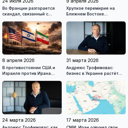
24 июля 2026
9 апреля 2026
Во Франции разгорается
Хрупкое перемирие на
скандал, связанный с
Ближнем Востоке
употреблением наркотиков
нарушено
государственными
служащими
8 апреля 2026
31 марта 2026
В противостоянии США и
Андреюс Трофимовас:
Израиля против Ирана
бизнес в Украине растёт
достигнуто хрупкое
даже во время войны
перемирие
24 марта 2026
17 марта 2026
Андреюс Трофимовас: как
СМИ: Иран озвучил свои