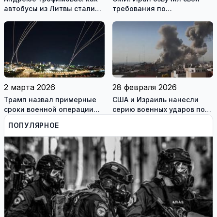
автобусы из Литвы стали
требования по
спасением для жителей
разблокировке Ормузского
охваченного огнём
пролива
Мариуполя (фотогалерея)
2 марта 2026
28 февраля 2026
Трамп назвал примерные
США и Израиль нанесли
сроки военной операции
серию военных ударов по
против Ирана
территории Ирана
ПОПУЛЯРНОЕ