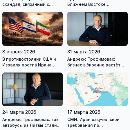
скандал, связанный с
Ближнем Востоке
употреблением наркотиков
нарушено
государственными
служащими
8 апреля 2026
31 марта 2026
В противостоянии США и
Андреюс Трофимовас:
Израиля против Ирана
бизнес в Украине растёт
достигнуто хрупкое
даже во время войны
перемирие
24 марта 2026
17 марта 2026
Андреюс Трофимовас: как
СМИ: Иран озвучил свои
автобусы из Литвы стали
требования по