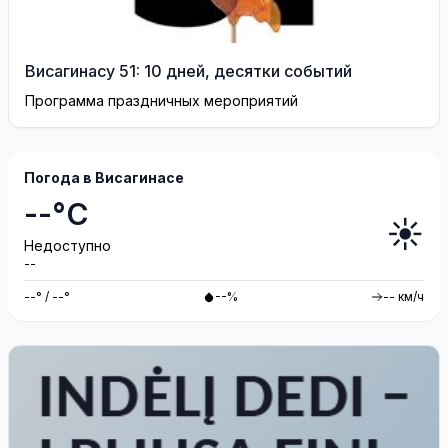
Висагинасу 51: 10 дней, десятки событий
Программа праздничных мероприятий
Погода в Висагинасе
--°C
☀️
Недоступно
--
--° / --°
--%
-- км/ч