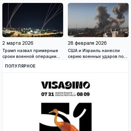
спасением для жителей
разблокировке Ормузского
охваченного огнём
пролива
Мариуполя (фотогалерея)
2 марта 2026
28 февраля 2026
Трамп назвал примерные
США и Израиль нанесли
сроки военной операции
серию военных ударов по
против Ирана
территории Ирана
ПОПУЛЯРНОЕ