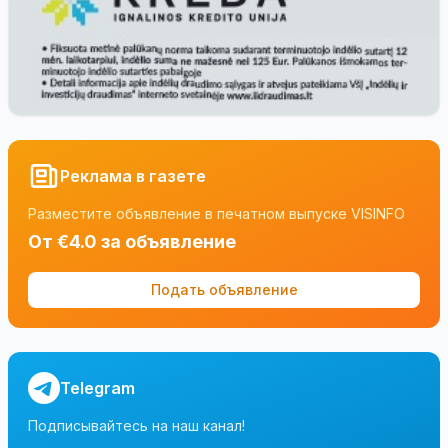
Реклама в газете
Разместите объявление в печатном выпуске VISINFO
От €4.0 за объявление
Подать объявление
Telegram
Подписывайтесь на наш канал!