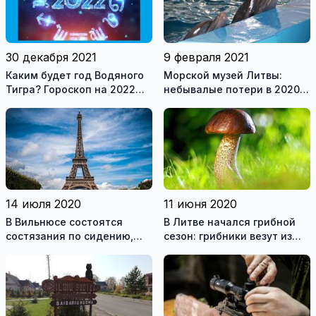
30 декабря 2021
9 февраля 2021
Каким будет год Водяного
Морской музей Литвы:
Тигра? Гороскоп на 2022
небывалые потери в 2020
год для всех знаков
году и оптимистичные
зодиака
планы на будущее
14 июля 2020
11 июня 2020
В Вильнюсе состоятся
В Литве начался грибной
состязания по сидению,
сезон: грибники везут из
приз – поездка в Париж
леса полные корзины