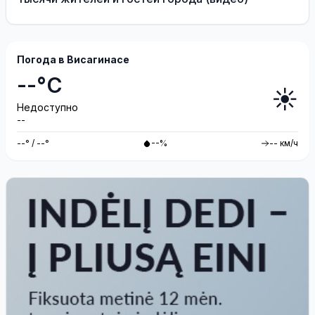
Погода в Висагинасе
--°C
☀️
Недоступно
--
--° / --°
--%
-- км/ч