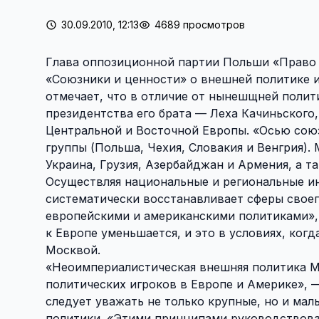
30.09.2010, 12:13
4689 просмотров
Глава оппозиционной партии Польши «Право 
«Союзники и ценности» о внешней политике и 
отмечает, что в отличие от нынешщней полит
президентства его брата — Леха Качиньского
Центральной и Восточной Европы. «Осью сою
группы (Польша, Чехия, Словакия и Венгрия).
Украина, Грузия, Азербайджан и Армения, а т
Осуществляя национальные и региональные ин
систематически восстанавливает сферы своег
европейскими и американскими политиками», 
к Европе уменьшается, и это в условиях, ког
Москвой.
«Неоимпериалистическая внешняя политика М
политических игроков в Европе и Америке», 
следует уважать не только крупные, но и ма
политики. «Этими принципами руководствова