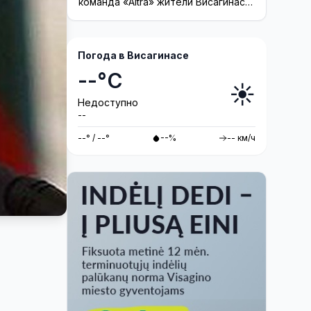
команда «Altra» жители Висагинаса
смогут принять участие в создании
инсталляции
Погода в Висагинасе
--°C
☀️
Недоступно
--
--° / --°
--%
-- км/ч