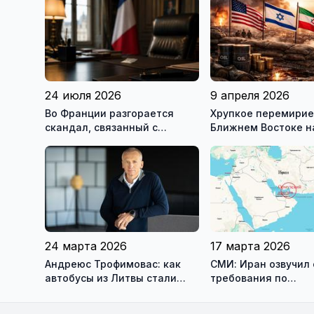
24 июля 2026
9 апреля 2026
Во Франции разгорается
Хрупкое перемирие
скандал, связанный с
Ближнем Востоке 
употреблением наркотиков
государственными
служащими
24 марта 2026
17 марта 2026
Андреюс Трофимовас: как
СМИ: Иран озвучил 
автобусы из Литвы стали
требования по
спасением для жителей
разблокировке Орм
охваченного огнём
пролива