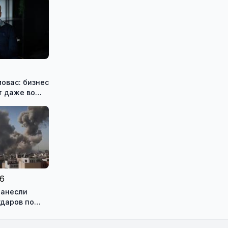
овас: бизнес
т даже во
26
нанесли
ударов по
на