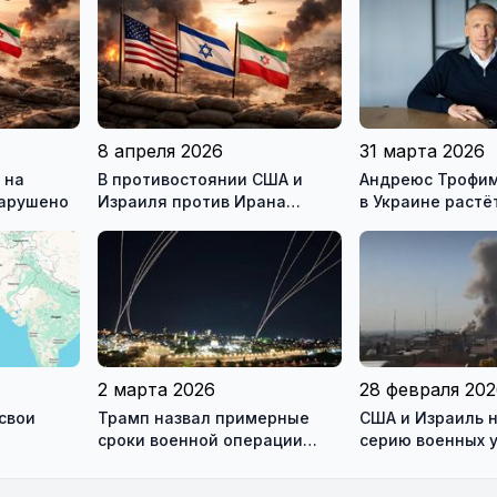
8 апреля 2026
31 марта 2026
 на
В противостоянии США и
Андреюс Трофим
нарушено
Израиля против Ирана
в Украине растё
достигнуто хрупкое
время войны
перемирие
2 марта 2026
28 февраля 20
свои
Трамп назвал примерные
США и Израиль 
сроки военной операции
серию военных 
узского
против Ирана
территории Ира