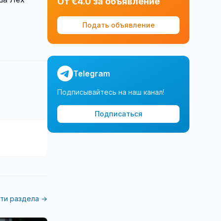
От €4.0 за объявление
Подать объявление
Telegram
Подписывайтесь на наш канал!
Подписаться
ти раздела →