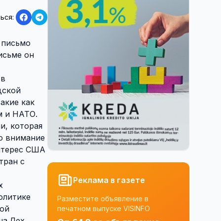
ься:
 письмо
исьме он
тв
дской
акие как
м и НАТО.
и, которая
во внимание
интерес США
тран с
Реклама в газете
х
олитике
Разместите объявление в
ной
печатном выпуске VISINFO
ша Лех