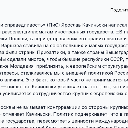
Поделит
и справедливость» (ПиС) Ярослав Качиньски написал
разослал дипломатам иностранных государств. :::В п
ики Польши, в период правления его правительства и
, Варшава ставила на союз больших и малых государс
за были страны Прибалтики, а также страны Вышегра
 Мы сделали многое, чтобы бывшие республики СССР, т
акже Молдавия, приблизить, к европейским структура
тересы, сталкивались мы с внешней политикой Росси
о влияния. Это факт, который часто не принимается 
— пишет он. Качиньски указывает на тот факт, что 
да усиливается сотрудничество крупных европейских с
осквы не вызывает контрреакции со стороны крупны
— отмечает Качиньски. Политик подчеркивает, что в п
лые государства, пересмотреть ценности международ
лся при жизни мой брат, президент Республики Поль