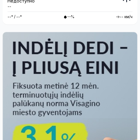
Недоступно
--
--° / --°
--%
-- км/ч