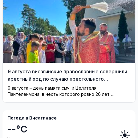
9 августа висагинские православные совершили
крестный ход по случаю престольного
праздника (фотогалерея)
9 августа – день памяти смч. и Целителя
Пантелеимона, в честь которого ровно 26 лет ...
Погода в Висагинасе
--°C
☀️