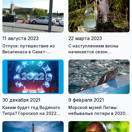
11 августа 2023
22 марта 2023
Отпуск: путешествие из
С наступлением весны
Висагинаса в Санкт-
начинается сезон
Петербург. Пеший переход
любителей березового
границы
сока
30 декабря 2021
9 февраля 2021
Каким будет год Водяного
Морской музей Литвы:
Тигра? Гороскоп на 2022
небывалые потери в 2020
год для всех знаков
году и оптимистичные
зодиака
планы на будущее