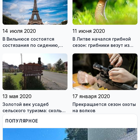
14 июля 2020
11 июня 2020
В Вильнюсе состоятся
В Литве начался грибной
состязания по сидению,
сезон: грибники везут из
приз – поездка в Париж
леса полные корзины
13 мая 2020
17 января 2020
Золотой век усадеб
Прекращается сезон охоты
сельского туризма: сколько
на волков
стоит отдых в литовской
ПОПУЛЯРНОЕ
деревне