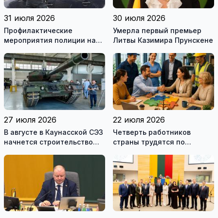
31 июля 2026
30 июля 2026
Профилактические
Умерла первый премьер
мероприятия полиции на
Литвы Казимира Прунскене
дорогах Литвы в августе
27 июля 2026
22 июля 2026
В августе в Каунасской СЭЗ
Четверть работников
начнется строительство
страны трудятся по
завода по сборке немецких
коллективным договорам:
танков Leopard
это выгодно и
сотрудникам, и
работодателям