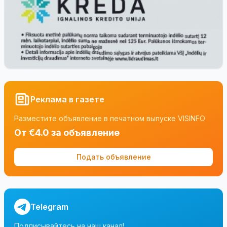
Реклама в газете
Разместите объявление в печатном выпуске VISINFO
От €4.0 за объявление
Подать объявление
Telegram
Подписывайтесь на наш канал!