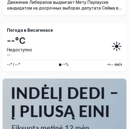
Висагинское отделение Либерального движения
Движение Либералов выдвигает Мету Паулауске
кандидатом на досрочных выборах депутата Сейма в
одномандатном округе Северная ...
Погода в Висагинасе
--°C
☀️
Недоступно
--
--° / --°
--%
-- км/ч