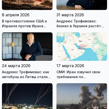
8 апреля 2026
31 марта 2026
В противостоянии США и
Андреюс Трофимовас:
Израиля против Ирана
бизнес в Украине растёт
достигнуто хрупкое
даже во время войны
перемирие
24 марта 2026
17 марта 2026
Андреюс Трофимовас: как
СМИ: Иран озвучил свои
автобусы из Литвы стали
требования по
спасением для жителей
разблокировке Ормузского
охваченного огнём
пролива
Мариуполя (фотогалерея)