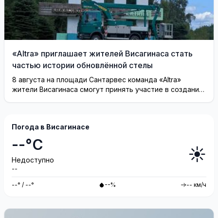
«Altra» приглашает жителей Висагинаса стать
частью истории обновлённой стелы
8 августа на площади Сантарвес команда «Altra»
жители Висагинаса смогут принять участие в создании
инсталляции
Погода в Висагинасе
--°C
☀️
Недоступно
--
--° / --°
--%
-- км/ч