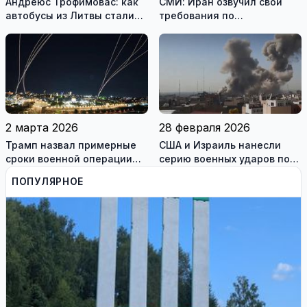
Андреюс Трофимовас: как
СМИ: Иран озвучил свои
автобусы из Литвы стали
требования по
спасением для жителей
разблокировке Ормузского
охваченного огнём
пролива
Мариуполя (фотогалерея)
2 марта 2026
28 февраля 2026
Трамп назвал примерные
США и Израиль нанесли
сроки военной операции
серию военных ударов по
против Ирана
территории Ирана
ПОПУЛЯРНОЕ