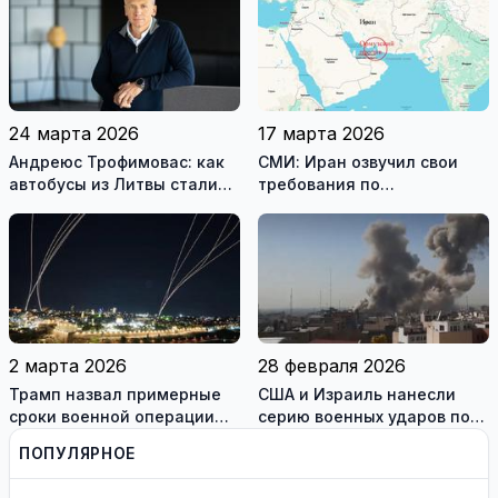
24 марта 2026
17 марта 2026
Андреюс Трофимовас: как
СМИ: Иран озвучил свои
автобусы из Литвы стали
требования по
спасением для жителей
разблокировке Ормузского
охваченного огнём
пролива
Мариуполя (фотогалерея)
2 марта 2026
28 февраля 2026
Трамп назвал примерные
США и Израиль нанесли
сроки военной операции
серию военных ударов по
против Ирана
территории Ирана
ПОПУЛЯРНОЕ