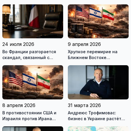
24 июля 2026
9 апреля 2026
Во Франции разгорается
Хрупкое перемирие на
скандал, связанный с
Ближнем Востоке
употреблением наркотиков
нарушено
государственными
служащими
8 апреля 2026
31 марта 2026
В противостоянии США и
Андреюс Трофимовас:
Израиля против Ирана
бизнес в Украине растёт
достигнуто хрупкое
даже во время войны
перемирие