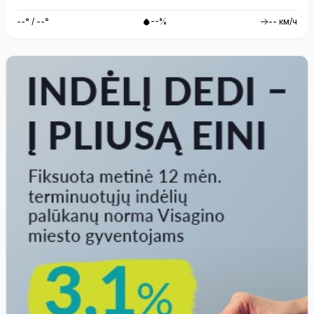
--° / --°
--%
-- км/ч