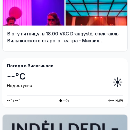
В эту пятницу, в 18.00 VKC Draugystė, спектакль
Вильнюсского старого театра - Михаил
Дурненков «Дива» реж. Тадас Монтримас
Погода в Висагинасе
--°C
☀️
Недоступно
--
--° / --°
--%
-- км/ч