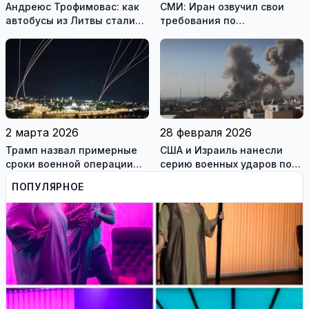
Андреюс Трофимовас: как
СМИ: Иран озвучил свои
автобусы из Литвы стали
требования по
спасением для жителей
разблокировке Ормузского
охваченного огнём
пролива
Мариуполя (фотогалерея)
2 марта 2026
28 февраля 2026
Трамп назвал примерные
США и Израиль нанесли
сроки военной операции
серию военных ударов по
против Ирана
территории Ирана
ПОПУЛЯРНОЕ