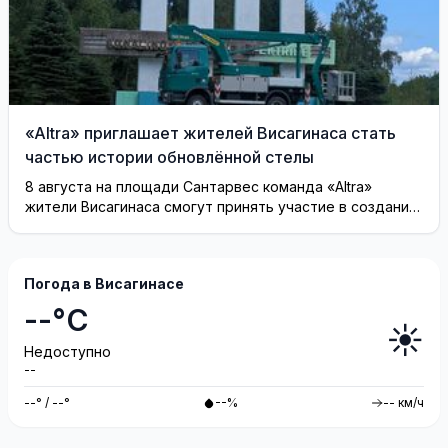
«Altra» приглашает жителей Висагинаса стать
частью истории обновлённой стелы
8 августа на площади Сантарвес команда «Altra»
жители Висагинаса смогут принять участие в создании
инсталляции
Погода в Висагинасе
--°C
☀️
Недоступно
--
--° / --°
--%
-- км/ч