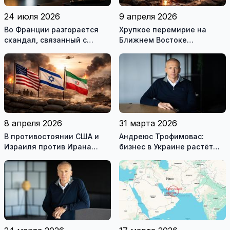
24 июля 2026
9 апреля 2026
Во Франции разгорается
Хрупкое перемирие на
скандал, связанный с
Ближнем Востоке
употреблением наркотиков
нарушено
государственными
служащими
8 апреля 2026
31 марта 2026
В противостоянии США и
Андреюс Трофимовас:
Израиля против Ирана
бизнес в Украине растёт
достигнуто хрупкое
даже во время войны
перемирие