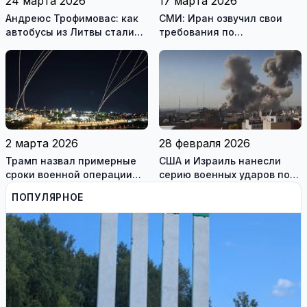
24 марта 2026
17 марта 2026
Андреюс Трофимовас: как
СМИ: Иран озвучил свои
автобусы из Литвы стали
требования по
спасением для жителей
разблокировке Ормузского
охваченного огнём
пролива
Мариуполя (фотогалерея)
2 марта 2026
28 февраля 2026
Трамп назвал примерные
США и Израиль нанесли
сроки военной операции
серию военных ударов по
против Ирана
территории Ирана
ПОПУЛЯРНОЕ