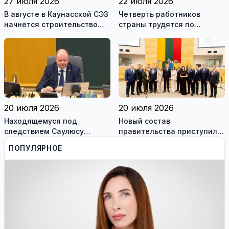
27 июля 2026
22 июля 2026
В августе в Каунасской СЭЗ
Четверть работников
начнется строительство
страны трудятся по
завода по сборке немецких
коллективным договорам:
танков Leopard
это выгодно и
сотрудникам, и
работодателям
20 июля 2026
20 июля 2026
Находящемуся под
Новый состав
следствием Саулюсу
правительства приступил к
Сквернялису временно
работе
ПОПУЛЯРНОЕ
разрешили выехать за
границу