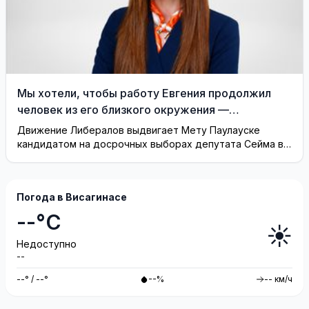
Мы хотели, чтобы работу Евгения продолжил
человек из его близкого окружения —
Висагинское отделение Либерального движения
Движение Либералов выдвигает Мету Паулауске
кандидатом на досрочных выборах депутата Сейма в
одномандатном округе Северная ...
Погода в Висагинасе
--°C
☀️
Недоступно
--
--° / --°
--%
-- км/ч