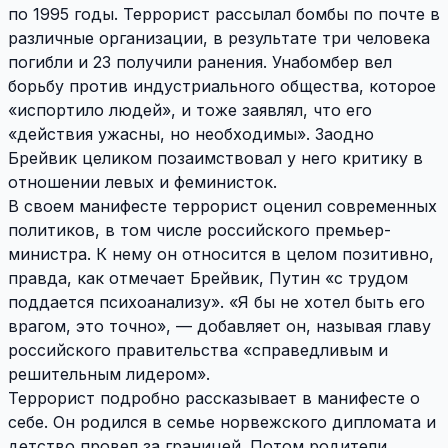
по 1995 годы. Террорист рассылал бомбы по почте в
различные организации, в результате три человека
погибли и 23 получили ранения. Унабомбер вел
борьбу против индустриального общества, которое
«испортило людей», и тоже заявлял, что его
«действия ужасны, но необходимы». Заодно
Брейвик целиком позаимствовал у него критику в
отношении левых и феминисток.
В своем манифесте террорист оценил современных
политиков, в том числе российского премьер-
министра. К нему он относится в целом позитивно,
правда, как отмечает Брейвик, Путин «с трудом
поддается психоанализу». «Я бы не хотел быть его
врагом, это точно», — добавляет он, называя главу
российского правительства «справедливым и
решительным лидером».
Террорист подробно рассказывает в манифесте о
себе. Он родился в семье норвежского дипломата и
детство провел за границей. Потом родители