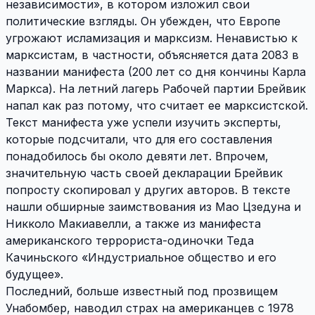
независимости», в котором изложил свои
политические взгляды. Он убежден, что Европе
угрожают исламизация и марксизм. Ненавистью к
марксистам, в частности, объясняется дата 2083 в
названии манифеста (200 лет со дня кончины Карла
Маркса). На летний лагерь Рабочей партии Брейвик
напал как раз потому, что считает ее марксистской.
Текст манифеста уже успели изучить эксперты,
которые подсчитали, что для его составления
понадобилось бы около девяти лет. Впрочем,
значительную часть своей декларации Брейвик
попросту скопировал у других авторов. В тексте
нашли обширные заимствования из Мао Цзедуна и
Никколо Макиавелли, а также из манифеста
американского террориста-одиночки Теда
Качиньского «Индустриальное общество и его
будущее».
Последний, больше известный под прозвищем
Унабомбер, наводил страх на американцев с 1978