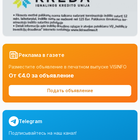
Реклама в газете
Разместите объявление в печатном выпуске VISINFO
От €4.0 за объявление
Подать объявление
Telegram
Подписывайтесь на наш канал!