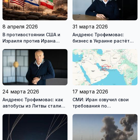
8 апреля 2026
31 марта 2026
В противостоянии США и
Андреюс Трофимовас:
Израиля против Ирана
бизнес в Украине растёт
достигнуто хрупкое
даже во время войны
перемирие
24 марта 2026
17 марта 2026
Андреюс Трофимовас: как
СМИ: Иран озвучил свои
автобусы из Литвы стали
требования по
спасением для жителей
разблокировке Ормузского
охваченного огнём
пролива
Мариуполя (фотогалерея)