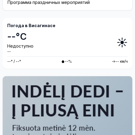
Программа праздничных мероприятий
Погода в Висагинасе
--°C
☀️
Недоступно
--
--° / --°
--%
-- км/ч