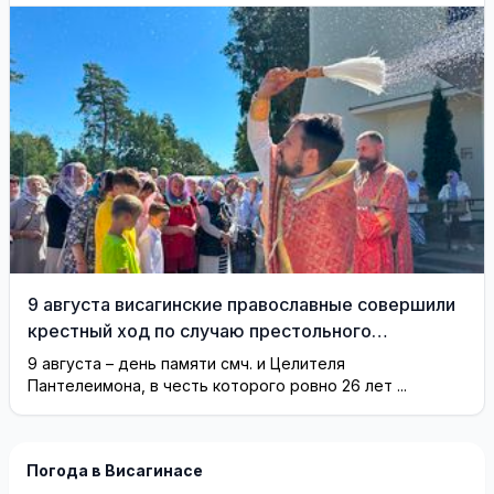
9 августа висагинские православные совершили
крестный ход по случаю престольного
праздника (фотогалерея)
9 августа – день памяти смч. и Целителя
Пантелеимона, в честь которого ровно 26 лет ...
Погода в Висагинасе