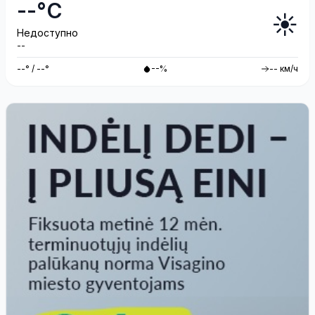
--°C
☀️
Недоступно
--
--° / --°
--%
-- км/ч