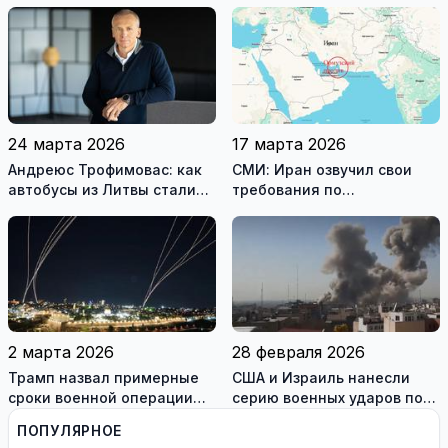
достигнуто хрупкое
даже во время войны
перемирие
24 марта 2026
17 марта 2026
Андреюс Трофимовас: как
СМИ: Иран озвучил свои
автобусы из Литвы стали
требования по
спасением для жителей
разблокировке Ормузского
охваченного огнём
пролива
Мариуполя (фотогалерея)
2 марта 2026
28 февраля 2026
Трамп назвал примерные
США и Израиль нанесли
сроки военной операции
серию военных ударов по
против Ирана
территории Ирана
ПОПУЛЯРНОЕ