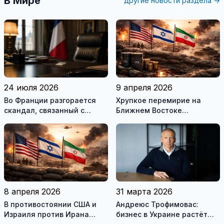
В Мире
другие новости раздела →
24 июля 2026
9 апреля 2026
Во Франции разгорается
Хрупкое перемирие на
скандал, связанный с
Ближнем Востоке
употреблением наркотиков
нарушено
государственными
служащими
8 апреля 2026
31 марта 2026
В противостоянии США и
Андреюс Трофимовас:
Израиля против Ирана
бизнес в Украине растёт